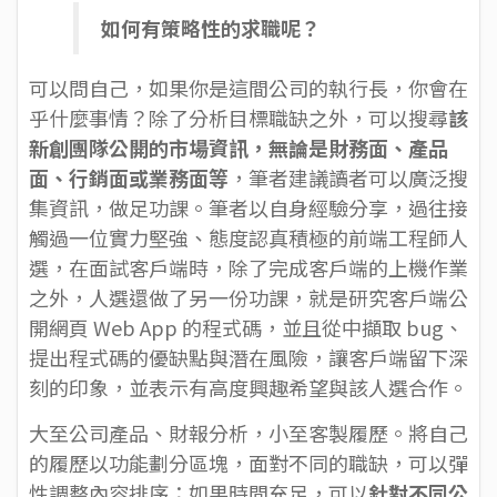
如何有策略性的求職呢？
可以問自己，如果你是這間公司的執行長，你會在
乎什麼事情？除了分析目標職缺之外，可以搜尋
該
新創團隊公開的市場資訊，無論是財務面、產品
面、行銷面或業務面等
，筆者建議讀者可以廣泛搜
集資訊，做足功課。筆者以自身經驗分享，過往接
觸過一位實力堅強、態度認真積極的前端工程師人
選，在面試客戶端時，除了完成客戶端的上機作業
之外，人選還做了另一份功課，就是研究客戶端公
開網頁 Web App 的程式碼，並且從中擷取 bug、
提出程式碼的優缺點與潛在風險，讓客戶端留下深
刻的印象，並表示有高度興趣希望與該人選合作。
大至公司產品、財報分析，小至客製履歷。將自己
的履歷以功能劃分區塊，面對不同的職缺，可以彈
性調整內容排序；如果時間充足，可以
針對不同公