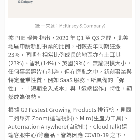
（圖一 來源：
McKinsey & Company
）
據
PIIE 報告
指出，2020 年 Q1 至 Q3 之間，北美
地區申請新創事業的比例，相較去年同期狂漲
23%，同期有相當比例成長的地區亦有土耳其
(23%)、智利(14%)、英國(9%)。 無論規模大小，
任何事業體皆有利弊，但在慌亂之中，新創事業與
特定產業性質，例如 SaaS 服務，所具備的「彈
性」、「短期投入成本」與「遠端協作」特性，顯
然成為優勢。
根據
G2 Fastest Growing Products
排行榜，見圖
二列舉如
Zoom
(遠端視訊)、
Miro
(生產力工具)、
Automation Anywhere
(自動化)、
CloudTalk
(遠
端客服中心)等產品，皆為因應 COVID-19 之下，