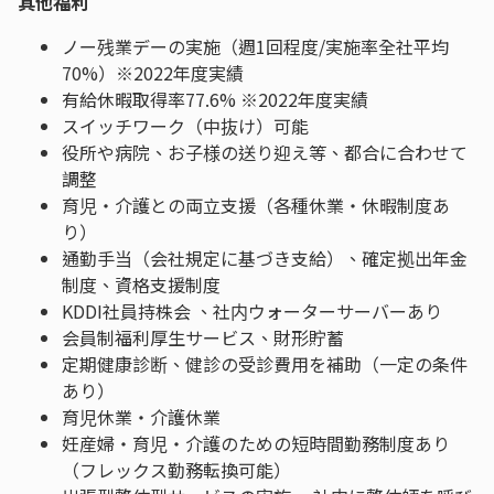
其他福利
ノー残業デーの実施（週1回程度/実施率全社平均
70%）※2022年度実績
有給休暇取得率77.6% ※2022年度実績
スイッチワーク（中抜け）可能
役所や病院、お子様の送り迎え等、都合に合わせて
調整
育児・介護との両立支援（各種休業・休暇制度あ
り）
通勤手当（会社規定に基づき支給）、確定拠出年金
制度、資格支援制度
KDDI社員持株会 、社内ウォーターサーバーあり
会員制福利厚生サービス、財形貯蓄
定期健康診断、健診の受診費用を補助（一定の条件
あり）
育児休業・介護休業
妊産婦・育児・介護のための短時間勤務制度あり
（フレックス勤務転換可能）