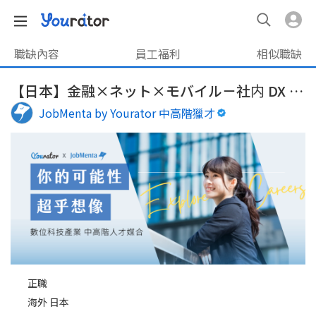
職缺內容
員工福利
相似職缺
【日本】金融×ネット×モバイル－社内 DX 推進マネージャー
JobMenta by Yourator 中高階獵才
正職
海外 日本