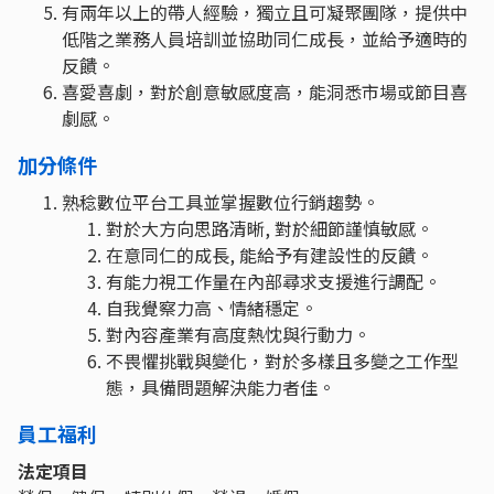
有兩年以上的帶人經驗，獨立且可凝聚團隊，提供中
低階之業務人員培訓並協助同仁成長，並給予適時的
反饋。
喜愛喜劇，對於創意敏感度高，能洞悉市場或節目喜
劇感。
加分條件
熟稔數位平台工具並掌握數位行銷趨勢。
對於大方向思路清晰, 對於細節謹慎敏感。
在意同仁的成長, 能給予有建設性的反饋。
有能力視工作量在內部尋求支援進行調配。
自我覺察力高、情緒穩定。
對內容產業有高度熱忱與行動力。
不畏懼挑戰與變化，對於多樣且多變之工作型
態，具備問題解決能力者佳。
員工福利
法定項目