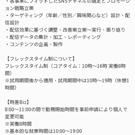
・各事業にフィットしたSNSチャネルの選定とプロモーシ
ョン戦略立案
・ターゲティング（年齢／性別／興味関心など）設計、配
信設計
・配信効果に基づく調整、改善案立案～実行、振り返り
・配信データの集計、加工、レポーティング
・コンテンツの企画、製作
【フレックスタイム制について】
フレックスタイム制（コアタイム：10時～16時 実働8時
間）
※試用期間後から適用、試用期間中は10時～19時（休憩1
時間）
【時差Biz】
8:00～11:00の間で勤務開始時間を事前申請により個人で
変更可能
※実働8時間
※基本的な就業時間は10:00～19:00