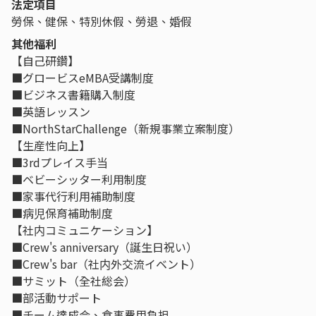
法定項目
勞保、健保、特別休假、勞退、婚假
其他福利
【自己研鑽】
■グロービスeMBA受講制度
■ビジネス書籍購入制度
■英語レッスン
■NorthStarChallenge（新規事業立案制度）
【生産性向上】
■3rdプレイス手当
■ベビーシッター利用制度
■家事代行利用補助制度
■病児保育補助制度
【社内コミュニケーション】
■Crew's anniversary（誕生日祝い）
■Crew's bar（社内外交流イベント）
■サミット（全社総会）
■部活動サポート
■チーム達成会、食事費用負担