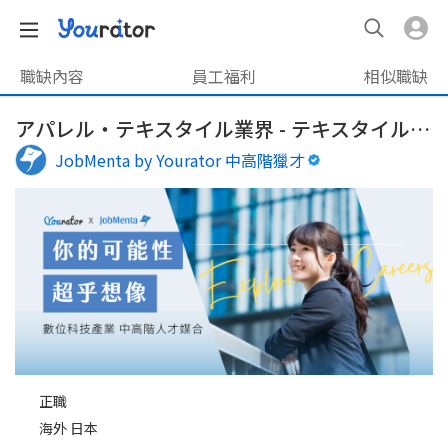
職缺內容
員工福利
相似職缺
アパレル・テキスタイル業界 - テキスタイル認証スペシャリスト（海外出張あり）
JobMenta by Yourator 中高階獵才
正職
海外 日本