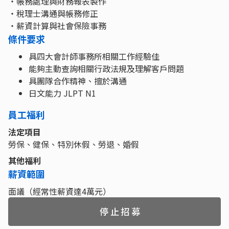
・帳務處理與財務報表製作
・稅理士溝通與帳務修正
・薪資計算與社會保險事務
條件要求
具四大會計師事務所相關工作經驗佳
能夠主動查詢相關行政法規及理解客戶問題
具團隊合作精神、擅於溝通
日文能力 JLPT N1
員工福利
法定項目
勞保、健保、特別休假、勞退、婚假
其他福利
薪資範圍
面議（經常性薪資達4萬元）
停止招募