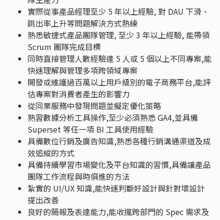
實際從事產品經理至少 5 年以上經驗, 對 DAU 下滑、
跳出率上升等問題解決方式熟練
熟悉敏捷式產品團隊管理, 至少 3 年以上經驗, 能帶領
Scrum 團隊完成目標
同時直接管理人數經驗達 5 人或 5 個以上不同專案,能
快速理解與管理多項跨領域專案
開發或維護過百萬以上用戶級別的電子商務平台,能評
估專案對消費者產生的影響力
從同業服務中發現問題並擬定優化策略
熟習數據分析工具操作,至少必須熟悉 GA4,並具備
Superset 等任一項 BI 工具使用經驗
具備數位行銷及廣告知識,熟悉各種行銷溝通渠道及成
效追縱的方式
具備持續學習市場變化及平台知識的習慣,具備讓產品
團隊工作流程與時俱進的方法
紮實的 UI/UX 知識,能快速判斷好設計與針對壞設計
提出改善
良好的簡報及表達能力,能收攏跨部門的 Spec 需求及