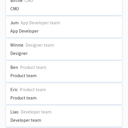
Birthe
CMO
CMO
Jum
App Developer team
App Developer
Winnie
Designer team
Designer
Ben
Product team
Product team
Eric
Product team
Product team
Liao
Developer team
Developer team