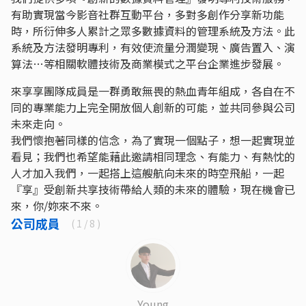
有助實現當今影音社群互動平台，多對多創作分享新功能
時，所衍伸多人累計之眾多數據資料的管理系統及方法。此
系統及方法發明專利，有效使流量分潤變現、廣告置入、演
算法…等相關軟體技術及商業模式之平台企業進步發展。
來享享團隊成員是一群勇敢無畏的熱血青年組成，各自在不
同的專業能力上完全開放個人創新的可能，並共同參與公司
未來走向。
我們懷抱著同樣的信念，為了實現一個點子，想一起實現並
看見；我們也希望能藉此邀請相同理念、有能力、有熱忱的
人才加入我們，一起搭上這艘航向未來的時空飛船，一起
『享』受創新共享技術帶給人類的未來的體驗，現在機會已
來，你/妳來不來。
公司成員
(
1
/ 8 )
Young