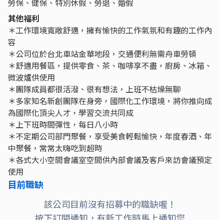
勞保、健保、特別休假、勞退、婚假
其他福利
＊工作環境寬敞舒適，擁有愉快的工作氣氛和有趣的工作內
容
＊公司位於台北車站金華地段，交通便利無需舟車勞頓
＊舒適用餐區，提供零食、茶、咖啡享不盡，廚房、冰箱、
微波爐供使用
＊團隊成員都很活潑、很有想法，上班不枯燥無聊
＊多家知名新創團隊在身旁，國際化工作環境，將你推向成
為國際化頂尖人才，學習交流共同成
＊上下班時間彈性，每日八小時
＊不定期公司部門聚餐，享受美食輕鬆愉快，年度春酒、年
中聚餐，常常太嗨吃到超時
＊各式大小空間會議室空間供內部會議及客戶來訪會議預定
使用
目前職缺
該公司目前沒有招募中的職缺喔！
按下訂閱通知，有新工作時馬上通知您