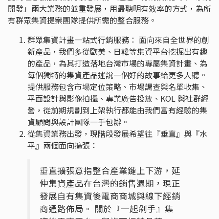
開發」兩大業務的並重發展，用最聰明有效率的方式，為所
有群眾集資提案團隊提供所需的整合服務。
群眾集資計畫一站式行銷服務： 面向來自全世界的創
新產品，我們多從歐美、日韓等集資平台挖掘出有趣
的產品，為其打造落地台灣市場的專屬集資計畫、為
每個獨特的集資產品述說一個好的故事給更多人聽。
提供服務包含市場定位策略、市場調查與名單收集、
平面設計與影像拍攝、專業廣告投放、KOL 與社群經
營，從前期規劃到上架執行都能由我們富有經驗的集
資顧問與設計團隊一手包辦。
從集資業務出發，現階段發展希望往『垂直』與『水
平』兩個面向擴張：
垂直擴張意指整合產業鏈上下游，延
伸集資產品在台灣的銷售週期，現正
發展自有集資後電商商城與線下經銷
商通路佈局。 關於『一起剁手』集