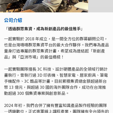
公司介紹
「
透過群眾集資，成為新創產品的最佳推手
」
一起實驗於 2018 年成立，是一間全方位的群募顧問公司，
也是台灣嘖嘖群眾集資平台的最大合作夥伴。我們專為產品
量身打造專屬的群眾集資計畫，希望成為連結起「新創產
品」與「亞洲市場」的最佳橋樑！
一起實驗團隊擅長 3C 科技、設計硬體產品的全領域行銷計
畫執行，曾執行過 3D 印表機、智慧家電、居家廚具、筆電
手機配件、3C 酷品等計畫。目前累積集資總金額超過新台
幣 13 億元，與超過 30 國的海外團隊合作，成功在台灣推
動超過 300 個集資專案與創意新品。
2024 年初，我們合併了擁有豐富知識產品製作經驗的團隊
—透鏡數位，正式進軍線上課程產業，團隊擁有全台領先的