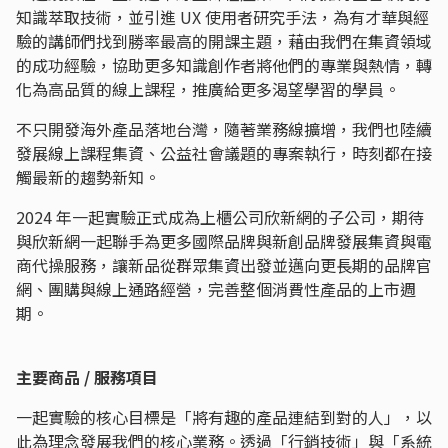
知識萃取技術，並引進 UX 使用者研究手法，為有才華與經
驗的講師們找到勝率最高的開課主題，藉由我們在集資領域
的成功經驗，協助更多知識創作者將他們的專業與熱情，轉
化為高品質的線上課程，推廣給更多渴望學習的學員。
不只開發海外產品落地台灣，隨著業務線擴增，我們也陸續
發展線上課程集資、公益社會議題的專案執行，時刻都在接
觸最新的趨勢新知。
2024 年一起實驗正式成為上櫃公司欣新網的子公司，期待
與欣新網一起聯手為更多國際品牌與新創品牌發展集資與電
商代操服務，讓新品從群眾集資出發並邁向更長期的品牌官
網、團購與線上通路經營，完善整個消費性產品的上市週
期。
主要商品 / 服務項目
一起實驗的核心目標是「將有趣的產品連結到對的人」，以
此為理念發展我們的核心業務。透過「行銷技術」與「系統