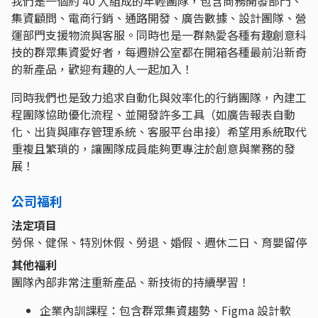
我們是一個約 40 人組成的年輕團隊，包含商務開發部門、
集資顧問、電商行銷、通路開發、廣告數據、設計團隊、營
運部門支援物流與客服。同時也是一群熱愛各種有趣創意科
技的群眾集資愛好者，每週辦公室都在開箱各種最前沿新奇
的新產品，歡迎有趣的人一起加入！
同時我們也是致力追求自動化與效率化的行銷團隊，內建工
程團隊協助優化流程、並開發許多工具（如廣告報表自動
化、出貨與庫存管理系統、客服平台串接）希望用系統取代
重複且繁瑣的，讓團隊成員能夠更專注於創意與業務的發
展！
公司福利
法定項目
勞保、健保、特別休假、勞退、婚假、週休二日、育嬰留停
其他福利
團隊內部非常注重新產品、新技術的持續學習！
企業內訓課程：包含群眾集資趨勢、Figma 設計軟