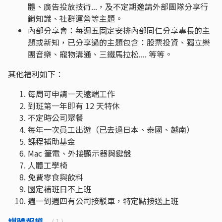
體、廣告投放技術...，及不定期邀請外部團隊分享行
銷知識、社群運營等主題。
內部分享會：每週五固定安排內部同仁分享專長的主
題或新知，已分享過的主題包含：股票投資、獨立樂
團音樂、寵物溝通、三鐵馬拉松.... 等等。
其他福利如下：
每周可申請一天遠端工作
到班第一年即有 12 天特休
不定時公司聚餐
每年一次員工出遊（已去過日本、泰國、越南）
課程補助基金
Mac 筆電、外接顯示器與鍵盤
人體工學椅
免費零食與飲料
國定補班日不上班
週一到週四有公司接駁車，特定點接送上班
媒體報導
( 1 )