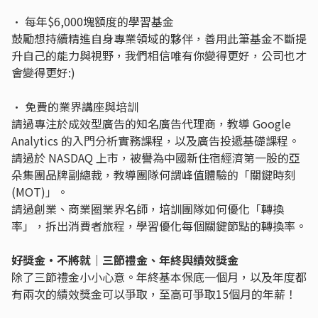
• 每年$6,000塊額度的學習基金
鼓勵想持續精進自身專業領域的夥伴，善用此筆基金不斷提
升自己的能力與視野，我們相信唯有你變得更好，公司也才
會變得更好:)
• 免費的業界講座與培訓
請過專注於成效型廣告的知名廣告代理商，教導 Google
Analytics 的入門分析實務課程，以及廣告投遞基礎課程。
請過於 NASDAQ 上市，被譽為中國新住宿經濟第一股的亞
朵集團品牌副總裁，教導團隊何謂峰值體驗的「關鍵時刻
(MOT)」。
請過創業、商業圈業界名師，培訓團隊如何優化「轉換
率」，拆出消費者旅程，學習優化每個關鍵節點的轉換率。
好獎金・不將就｜三節禮金、年終與績效獎金
除了三節禮金小小心意。年終基本保底一個月，以及年度都
有兩次的績效獎金可以爭取，至高可爭取15個月的年薪！