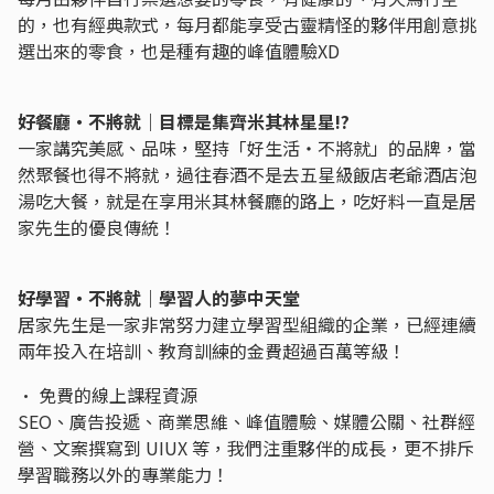
的，也有經典款式，每月都能享受古靈精怪的夥伴用創意挑
選出來的零食，也是種有趣的峰值體驗XD
好餐廳・不將就｜目標是集齊米其林星星!?
一家講究美感、品味，堅持「好生活・不將就」的品牌，當
然聚餐也得不將就，過往春酒不是去五星級飯店老爺酒店泡
湯吃大餐，就是在享用米其林餐廳的路上，吃好料一直是居
家先生的優良傳統！
好學習・不將就｜學習人的夢中天堂
居家先生是一家非常努力建立學習型組織的企業，已經連續
兩年投入在培訓、教育訓練的金費超過百萬等級！
• 免費的線上課程資源
SEO、廣告投遞、商業思維、峰值體驗、媒體公關、社群經
營、文案撰寫到 UIUX 等，我們注重夥伴的成長，更不排斥
學習職務以外的專業能力！