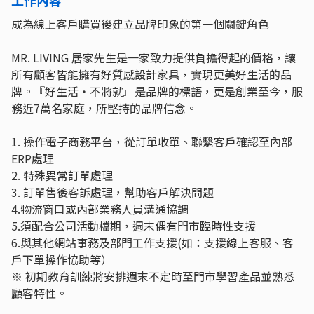
成為線上客戶購買後建立品牌印象的第一個關鍵角色
MR. LIVING 居家先生是一家致力提供負擔得起的價格，讓
所有顧客皆能擁有好質感設計家具，實現更美好生活的品
牌。『好生活・不將就』是品牌的標語，更是創業至今，服
務近7萬名家庭，所堅持的品牌信念。
1. 操作電子商務平台，從訂單收單、聯繫客戶確認至內部
ERP處理
2. 特殊異常訂單處理
3. 訂單售後客訴處理，幫助客戶解決問題
4.物流窗口或內部業務人員溝通協調
5.須配合公司活動檔期，週末偶有門市臨時性支援
6.與其他網站事務及部門工作支援(如：支援線上客服、客
戶下單操作協助等）
※ 初期教育訓練將安排週末不定時至門市學習產品並熟悉
顧客特性。