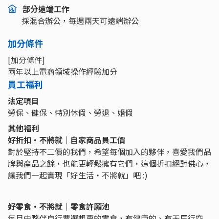
部分遠端工作
採混合辦公，每週兩天可遠端辦公
加分條件
[加分條件]
兩年以上電商領域操作經驗加分
員工福利
法定項目
勞保、健保、特別休假、勞退、婚假
其他福利
好折扣・不將就｜自家商品員工價
對於堅持不二價的我們，希望每個加入的夥伴，喜愛我們品
牌與產品之餘，也能更輕鬆擁有它們，這個折扣絕對佛心，
讓我們一起實現「好生活・不將就」吧 :)
好零食・不將就｜零食許願池
每月由夥伴自行票選想要的零食，有健康的、有天馬行空