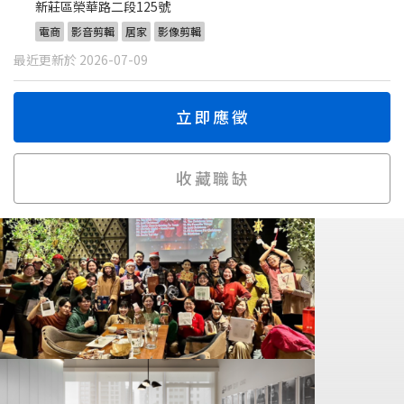
新莊區榮華路二段125號
電商
影音剪輯
居家
影像剪輯
最近更新於 2026-07-09
立即應徵
收藏職缺