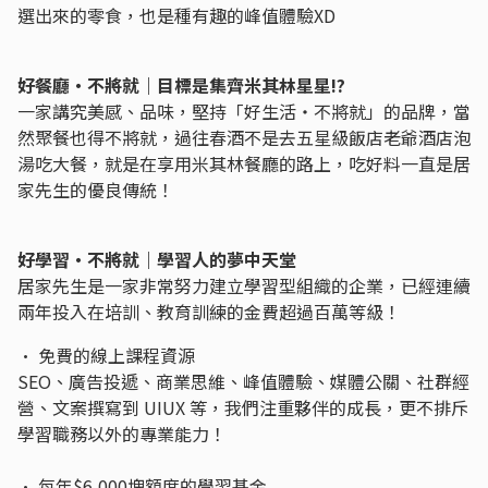
選出來的零食，也是種有趣的峰值體驗XD
好餐廳・不將就｜目標是集齊米其林星星!?
一家講究美感、品味，堅持「好生活・不將就」的品牌，當
然聚餐也得不將就，過往春酒不是去五星級飯店老爺酒店泡
湯吃大餐，就是在享用米其林餐廳的路上，吃好料一直是居
家先生的優良傳統！
好學習・不將就｜學習人的夢中天堂
居家先生是一家非常努力建立學習型組織的企業，已經連續
兩年投入在培訓、教育訓練的金費超過百萬等級！
• 免費的線上課程資源
SEO、廣告投遞、商業思維、峰值體驗、媒體公關、社群經
營、文案撰寫到 UIUX 等，我們注重夥伴的成長，更不排斥
學習職務以外的專業能力！
• 每年$6,000塊額度的學習基金