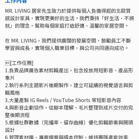
MR. LIVING 居家先生致力於提供每個人負擔得起的北歐質
感設計家具，實現更美好的生活。我們秉持「好生活，不將
就」的理念，幫助每個家庭打造舒適、溫馨的家居空間。
在 MR. LIVING，我們提供廣闊的發展空間，鼓勵員工不斷
學習與成長，實現個人職業目標，與公司共同邁向成功。
[工作任務]
1.負責品牌廣告素材剪輯產出，包含投放用短影音、產品形
象片
2.執行系列主題影片後期製作，建立可延續的視覺語言與剪
輯風格
3.大量產製 IG Reels / YouTube Shorts 等短影音內容
4.與影音企劃協作，從腳本理解、毛片整理到成片交付的完
整後期流程
5.根據社群數據（完播率、留存曲線）優化剪輯節奏與開頭
設計
6.管理素材庫、專案檔案與版本控制，維持團隊產能效率