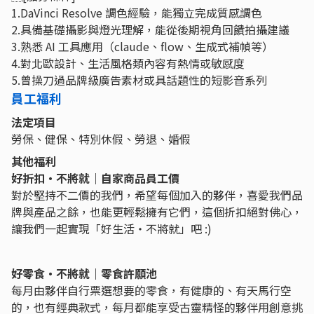
1.DaVinci Resolve 調色經驗，能獨立完成質感調色
2.具備基礎攝影與燈光理解，能從後期視角回饋拍攝建議
3.熟悉 AI 工具應用（claude、flow、生成式補幀等）
4.對北歐設計、生活風格類內容有熱情或敏感度
5.曾操刀過品牌級廣告素材或具話題性的短影音系列
員工福利
法定項目
勞保、健保、特別休假、勞退、婚假
其他福利
好折扣・不將就｜自家商品員工價
對於堅持不二價的我們，希望每個加入的夥伴，喜愛我們品
牌與產品之餘，也能更輕鬆擁有它們，這個折扣絕對佛心，
讓我們一起實現「好生活・不將就」吧 :)
好零食・不將就｜零食許願池
每月由夥伴自行票選想要的零食，有健康的、有天馬行空
的，也有經典款式，每月都能享受古靈精怪的夥伴用創意挑