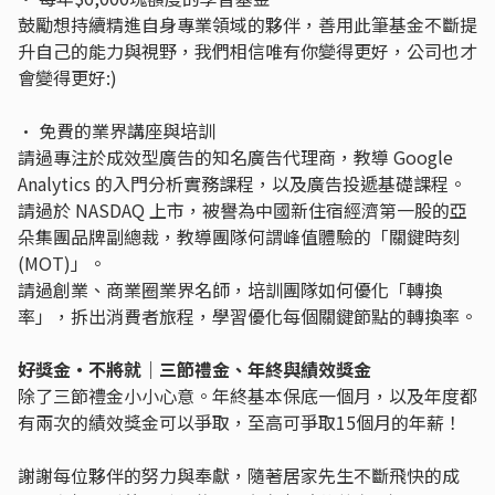
鼓勵想持續精進自身專業領域的夥伴，善用此筆基金不斷提
升自己的能力與視野，我們相信唯有你變得更好，公司也才
會變得更好:)
• 免費的業界講座與培訓
請過專注於成效型廣告的知名廣告代理商，教導 Google
Analytics 的入門分析實務課程，以及廣告投遞基礎課程。
請過於 NASDAQ 上市，被譽為中國新住宿經濟第一股的亞
朵集團品牌副總裁，教導團隊何謂峰值體驗的「關鍵時刻
(MOT)」。
請過創業、商業圈業界名師，培訓團隊如何優化「轉換
率」，拆出消費者旅程，學習優化每個關鍵節點的轉換率。
好獎金・不將就｜三節禮金、年終與績效獎金
除了三節禮金小小心意。年終基本保底一個月，以及年度都
有兩次的績效獎金可以爭取，至高可爭取15個月的年薪！
謝謝每位夥伴的努力與奉獻，隨著居家先生不斷飛快的成