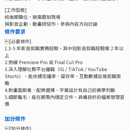
[工作型態]
純後期職位，無需跟拍現場
與影音企劃、動畫師協作，參與內容方向討論
條件要求
[必要條件]
1.3-5 年影音剪輯實務經驗，其中短影音剪輯經驗需 2 年以
上
2.熟練 Premiere Pro 或 Final Cut Pro
3.深入理解社群平台邏輯（IG / TikTok / YouTube
Shorts），能依據完播率、留存率、互動數據反推剪輯策
略
4.對畫面節奏、配樂選擇、字幕設計有自己的美學判斷
5.細節龜毛、能在期限內穩定交件，具備良好的檔案管理習
慣
加分條件
[加分條件]