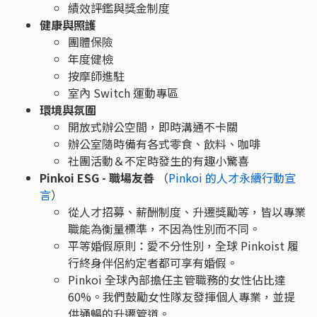
績效評鑑與獎金制度
健康與照護
團體保險
年度健檢
按摩師進駐
室內 Switch 運動專區
環境與氛圍
開放式辦公空間，即時溝通不卡關
辦公室隨時備有各式零食、飲料、咖啡
社團活動＆不定時發生的有趣小驚喜
Pinkoi ESG - 職場友善
（
Pinkoi 的人才永續行動宣
言
）
從人才招募、薪酬制度、升遷獎勵等，皆以專業
職能為衡量標準，不因為性別而不同。
平等婚假原則：愛不分性別，全球 Pinkoist 履
行終身伴侶約定者都可享有婚假。
Pinkoi 全球內部擔任主管職務的女性佔比達
60%。我們鼓勵女性隊友發揮個人專業，並提
供通暢的升遷管道。