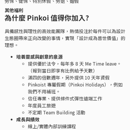
勞保、健保、特別休假、勞退、婚假
其他福利
為什麼 Pinkoi 值得你加入?
具備感性與理性的高效能團隊，熱情投注於每件可以為設計
生態圈帶來正向改變的事情，實現「設計成為普世價值」的
理想。
培養靈感與創意的泉源
提供優於法令，每年多 8 天 Me Time leave。
（報到當日即享有比例給予天數）
滿四的倍數週年，另外提供 10 天年資假
Pinkoist 專屬假期（Pinkoi Holidays），例如
我們不用補班。
信任專業、提供條件式彈性遠端工作
年度員工旅遊
不定期 Team Building 活動
成長與績效
線上/實體內部訓練課程