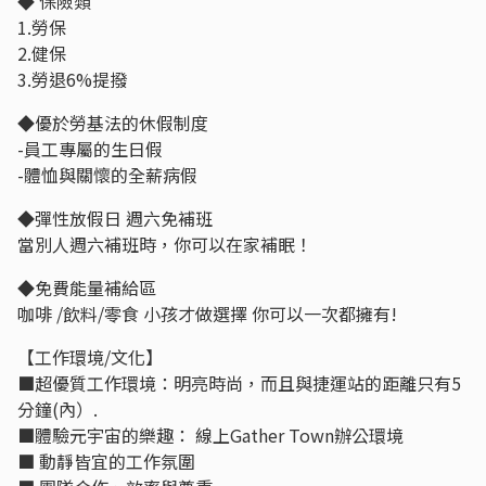
◆ 保險類
1.勞保
2.健保
3.勞退6%提撥
◆優於勞基法的休假制度
-員工專屬的生日假
-體恤與關懷的全薪病假
◆彈性放假日 週六免補班
當別人週六補班時，你可以在家補眠！
◆免費能量補給區
咖啡 /飲料/零食 小孩才做選擇 你可以一次都擁有!
【工作環境/文化】
■超優質工作環境：明亮時尚，而且與捷運站的距離只有5
分鐘(內）.
■體驗元宇宙的樂趣： 線上Gather Town辦公環境
■ 動靜皆宜的工作氛圍