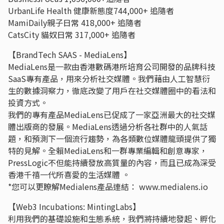
UrbanLife Health 健康新態度744,000+ 追隨者
MamiDaily親子日常 418,000+ 追隨者
CatsCity 貓奴日常 317,000+ 追隨者
【BrandTech SAAS - MediaLens】
MediaLens是一款由香港數碼港所培育公司開發的品牌科技
SaaS專有產品，用來分析社交媒體。我們藉由人工智慧衍
生的數據洞察力，徹底改變了用戶在社交媒體圈中的看法和
投資方式。
我們的專有產品MediaLens已促成了一家亞洲最大的社交媒
體出版商的發展。MediaLens透過分析各社群中的人氣話
題，和預測下一個流行趨勢，為各類數位媒體龍頭提供了獨
特的見解。全賴MediaLens和一群專業編輯和創意專家，
PressLogic不但能持續發放高質量的內容，而且已成為深受
香港千禧一代所喜愛的生活媒體 。
*您可以更瞭解Medialens產品連結： www.medialens.io
【Web3 Incubations: MintingLabs】
利用我們的基礎設施和生態系統，我們將持續地發起、孵化