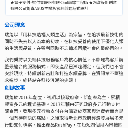
★電子支付-智付寶股份有限公司前端工程師 ★怎漾設計創意
有限公司負責ASUS主機板官網前端程式設計
公司理念
瑞兔以「用科技造福人類生活」為宗旨，在追求最新技術的
同時不失去以人為本的初衷，在科技妥善的使用下優化人類
的生活與品質，在營利同時不忘追求回饋社會的最終目的。
我們秉持以尖端科技服務客戶為核心價值，不斷地為客戶調
整最適合的服務模式，即使產品已漸趨穩定，但我們也不會
安於現狀，持續創新茁壯和打造永續品牌，在資訊業不斷追
求進步，維持站在科技浪潮的尖端！
創辦故事
瑞兔於2016年創立，初期以接政府案、新創案為主，累積
豐富多元的程式基礎。2017年藉由研究政府多元行動支付
調查案，發現多元行動支付在台灣對於商家與消費者而言是
一個有待解決的痛點，之後取得新北市政府經濟發展局多元
行動支付標案，推出產品RushPay，在短短四個月內串接四