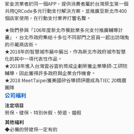
家金流業者於同一個APP，提供消費者屬於台灣原生第一個
共用QRCode多元行動支付解決方案，並推廣至新北市400
個店家使用，在行動支付業界打響名聲。
★我們參與「106年度新北市餐飲業多元支付推廣輔導計
畫」，台北市政府集結十多位不同部門之官員一起出訪瑞兔
的示範商店街。
★2018年的智慧城市展中展出，作為新北市政府城市智慧
化的其中一項代表性作品。
★2018年進入台灣雲谷雲豹育成企劃榮獲企業導師-工研院
輔導，因此獲得許多政府與企業合作機會。
★2018 MeetTaipei獲美國矽谷導師評選成為TIEC 20精選
團隊
公司福利
法定項目
勞保、健保、特別休假、勞退、婚假
其他福利
◆必備的勞健保一定有的