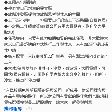
◆無限茶包喝到飽！
◆神奇會自己增生的零食區！
◆放鬆沙發區提供你放鬆思考與休息的空間
◆上下班不用打卡，但需要自行記錄上下班時間(自我管理)
◆不定時工作績效獎金(對公司有重大貢獻者，歡迎全力爭
取XD)
◆任務導向，只要有能力如期如質的完成任務，非常歡迎大
家以自己最舒適的方式進行工作與休息！若有加班可提出補
休申請
◆每人配置一台i7主機配22”螢幕，另有測試用iPad mini4
三台
◆大冰箱(可以放冰淇淋~)、沙發、微波爐、大同電鍋、可
開伙(備有鍋鏟，非常歡迎愛煮給大家分享的夥伴)、廁所、
冷氣、機車可停車棚
*有鑑於瑞兔希望招募的是與公司一起成長、對公司理念與
產品有興趣的夥伴，所以對公司有貢獻的夥伴我們也將規劃
優先選擇權與員工認股額度，讓大家一起參與創業！
媒體報導
( 2 )