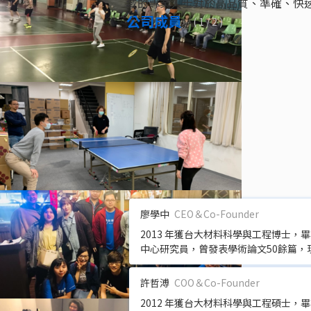
域的專業人士對於高品質、準確、快
公司成員
(
1
/ 2 )
廖學中
CEO＆Co-Founder
2013 年獲台大材料科學與工程博士
中心研究員，曾發表學術論文50餘篇，現任
許哲溥
COO＆Co-Founder
2012 年獲台大材料科學與工程碩士，