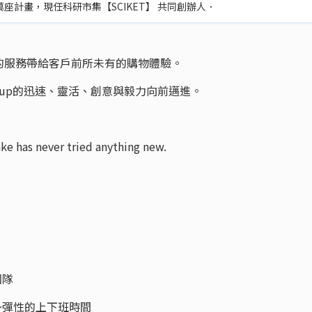
計畫，現任科研市集【SCIKET】 共同創辦人．
的服務帶給客戶前所未有的購物體驗。
t-up的迅速、靈活、創意與毅力向前邁進。
e has never tried anything new.
團隊
～彈性的上下班時間