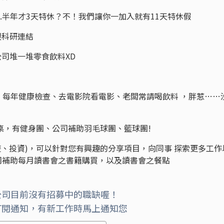
4.半年才3天特休？不！我們讓你一加入就有11天特休假
跟科研連結
公司堆一堆零食飲料XD
遊、每年健康檢查、去電影院看電影、老闆常請喝飲料 ，胖惹……
桌球桌，有健身團、公司補助羽毛球團、籃球團!
旅遊、投資)，可以針對您有興趣的分享項目，向同事 探索更多工作
 公司補助每月讀書會之書籍購買，以及讀書會之餐點
公司目前沒有招募中的職缺喔！
訂閱通知，有新工作時馬上通知您