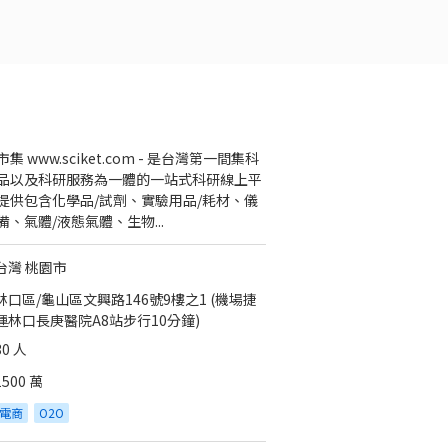
集 www.sciket.com - 是台灣第一間集科
品以及科研服務為一體的一站式科研線上平
提供包含化學品/試劑、實驗用品/耗材、儀
備、氣體/液態氣體、生物...
台灣 桃園市
林口區/龜山區文興路146號9樓之1 (機場捷
運林口長庚醫院A8站步行10分鐘)
30 人
1500 萬
電商
O2O