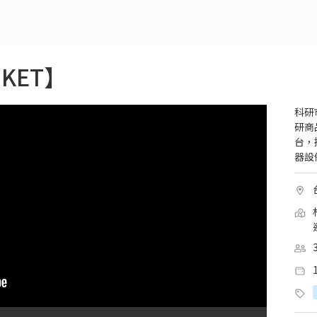
KET】
科研市
研商
台，
器設