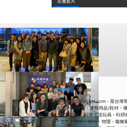
形象影片
公司介紹
科研市集 www.sciket.com
包含化學品/試劑、實驗用品/耗材、
具、實驗室3C、科學生活玩具、科研
學、生物、醫學、材料、物理、電機