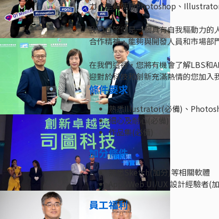
力，能夠使用Photoshop、Illus
我們希望您是一個具有自我驅動力的
合作精神，能夠與開發人員和市場部
在我們這裡，您將有機會了解LBS和
迎對於科技和創新充滿熱情的您加入
條件要求
熟悉Illustrator(必備)、Pho
細心及耐心(必備)
作品集(必備)
加分條件
熟悉Sketch(加分)等相關軟體
App&Web UI/UX 設計經驗者(
員工福利