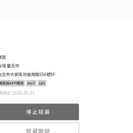
實習
台灣 臺北市
台北市大安區光復南路556號9F
網頁與APP開發
AIoT
LBS
新於 2026-05-07
停止招募
收藏職缺