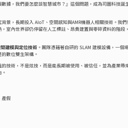
與數據，我們要怎麼談智慧城市？』這個問題，成為司圖科技誕
背景，長期投入 AIoT、空間感知與AMR機器人相關技術。我們
熟，室內世界卻仍停留在人工標註、昂貴建置與零碎資料的階段
空間建模與定位技術
。團隊憑藉著自研的 SLAM 建模設備，一個
整的數位雙生架構。
值的技術，不是炫技，而是能長期被使用、被信任，並為產業帶
由。
、產假