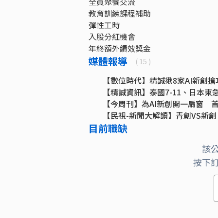
全員聚餐交流
教育訓練課程補助
彈性工時
入股分紅機會
年終額外績效獎金
媒體報導
( 15 )
【數位時代】精誠揪8家AI新創
【精誠資訊】泰國7-11、日本東急
【今周刊】為AI新創開一扇窗 首
【民視-新聞大解讀】青創VS新創
目前職缺
【DIGITIMES】司圖科技創立
【DIGITIMES】Smart Li
該
【CTimes】Maker轉化Star
按下
【預見新創計畫正選】
【亞洲矽谷創業私塾正選】
【DIGITIMES】效率之外 城
【DIGITIMES】系統整合浪潮
【DIGITIMES】室內定位需求