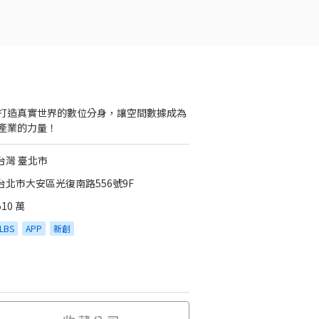
打造真實世界的數位分身，讓空間數據成為
產業的力量！
台灣 臺北市
台北市大安區光復南路556號9F
510 萬
LBS
APP
新創