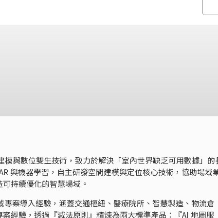
據建模與數位雙生技術，致力於解決「室內世界缺乏可用數據」的
LiDAR 與機器學習，自主研發空間建模與定位核心技術，協助場域
造可持續優化的智慧場域。
個場域專案導入經驗，涵蓋交通樞紐、醫療院所、智慧製造、物流倉
案經驗，透過『減法原則』精煉為兩大標準產品：『AI 地圖服