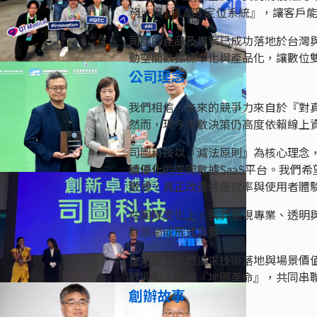
務』與 『LaaS 定位系統』，讓客
司圖的產品及專案已成功落地於台灣
動空間數據標準化與產品化，讓數位
公司理念
我們相信，未來的競爭力來自於『對
然而，現今多數決策仍高度依賴線上資
司圖科技以『減法原則』為核心理念
續優化
的空間數據SaaS平台。我們
數據，真正改善營運效率與使用者體
在團隊文化上，我們重視專業、透明
對頭銜或形式負責。
在司圖，我們追求技術落地與場景價
歡迎加入這場『地圖革命』，共同串
創辦故事