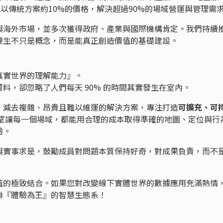
戶能以傳統方案約10%的價格，解決超過90%的場域營運與管理需
與海外市場，並多次獲得政府、產業與國際機構肯定。我們持續
雙生不只是概念，而是能真正創造價值的基礎建設。
真實世界的理解能力』。
料，卻忽略了人們每天 90% 的時間其實發生在室內。
，減去複雜、昂貴且難以維運的解決方案，專注打造
可擴充、可
希望讓每一個場域，都能用合理的成本取得準確的地圖、定位與行
驗。
與實事求是，鼓勵成員對問題本質保持好奇，對成果負責，而不
值的極致結合。如果您對改變線下實體世界的數據應用充滿熱情
聯『體驗為王』的智慧生態系！