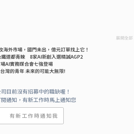
展開全部
搶攻海外市場，國門未出，億元訂單找上它！
鐵道都青睞 8家AI新創入選精誠AGP2
場AI實務媒合會七強登場
 台灣的青年 未來的可能大無限!
3年站穩腳跟 以精準室內定位延伸業務觸角
ving為現在進行式 北市府產發局西手大廠新創上路
公司目前沒有招募中的職缺喔！
t Up 司圖：先思考合適商業模式
訂閱通知，有新工作時馬上通知您
市安全成智慧城市重點
有新工作時通知我
 是新創危機還是轉機？
多樣 業者各出奇招