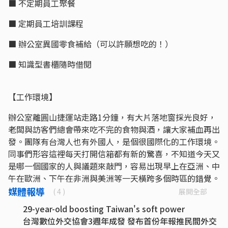
■ 不定期員工聚餐
■ 定期員工培訓課程
■ 辦公室異國零食補給（可以許願想吃的！）
■ 知識型書櫃隨時借閱
【工作環境】
辦公室離圓山捷運站走路1分鐘，有大片落地窗採光良好，
老闆與訪客們總會帶來吃不完的食物與酒，讓大家補血再出
發。團隊有台灣人也有外國人，是個很國際化的工作環境。
同事們形容這裡每天打開信箱都有新的驚喜，不知道今天又
是哪一個國家的人與議題來敲門，容易出現早上在亞洲、中
午在歐洲、下午在非洲與美洲等一天橫跨多個時區的錯覺。
媒體報導
展開全部
( 4 )
29-year-old boosting Taiwan's soft power
台灣數位外交協會3週年成發 發布首份年報推民間外交