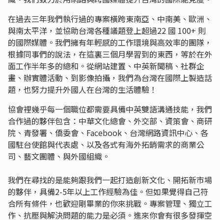
在過去三年我們執行過的專案橫跨東南亞、中南美、歐洲、
與南太平洋，並協助台灣各種議題登上超過22 國 100+ 則
的國際媒體。我們擁有年輕感的工作環境與高效率的團隊，
根據同事們的說法，在這裏三個月學習到的東西，等於在外
面工作半年多的總和。從網站建置、中英新聞稿、社群企
畫、辦實體活動、到影像拍攝，我們為台灣在國際上製造話
題，也努力提升外國人在台灣的生活體驗！
協會裡幾乎每一個職位都需要具備中英雙語溝通技能，我們
合作過的夥伴包含：中華文化總會、外交部、資策會、商研
院、青發署、僑委會、Facebook、台灣網路資訊中心、各
國駐台使館與代表處、以及各式有海外拓銷需求的商業公
司、藝文團體、與外國組織。
我們在尋找的是能夠跟我們一起打造創新文化、開拓新市場
的夥伴，具備2-5年以上工作經驗為佳。但如果覺得自己符
合所有條件，也歡迎剛畢業的你來挑戰。專案管理、獨立工
作、抗壓與解決問題的能力是必須。進來你會有很多發揮空