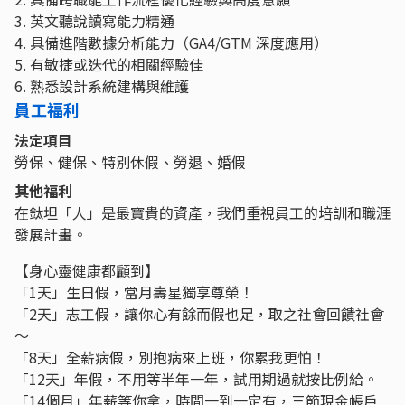
3. 英文聽說讀寫能力精通
4. 具備進階數據分析能力（GA4/GTM 深度應用）
5. 有敏捷或迭代的相關經驗佳
6. 熟悉設計系統建構與維護
員工福利
法定項目
勞保、健保、特別休假、勞退、婚假
其他福利
在鈦坦「人」是最寶貴的資產，我們重視員工的培訓和職涯
發展計畫。
【身心靈健康都顧到】
「1天」生日假，當月壽星獨享尊榮！
「2天」志工假，讓你心有餘而假也足，取之社會回饋社會
～
「8天」全薪病假，別抱病來上班，你累我更怕！
「12天」年假，不⽤等半年⼀年，試⽤期過就按比例給。
「14個月」年薪等你拿，時間一到一定有，三節現金帳戶