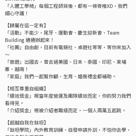
「⼈體⼯學椅」每個⼯程師背後，都有⼀條脊椎XD，我們
細心守護！
【歸屬在這一定有】
「活動」不能少，尾牙、運動會、慶⽣迎新會、Team
Building 通通辦起來！
「社團」⾃由創，⽬前有電競社、桌遊社等等，等你來加入
～
「旅遊」出國去，曾去過美國、⽇本、泰國、印尼、柬埔
寨、越南！
「家庭」我們⼀起幫你顧，⽣育、婚喪禮⾦都補助。
【相互尊重自組織】
「績效獎⾦」視當年度營運及團隊績效⽽定，你的努⼒我們
看得⾒。
「介紹獎⾦」視被介紹者職級⽽定，⼀個⼈兩萬五起跳。
【超越⾃我在鈦坦】
「鈦坦學院」內外教育訓練、自發申請外訓，不怕你去學，