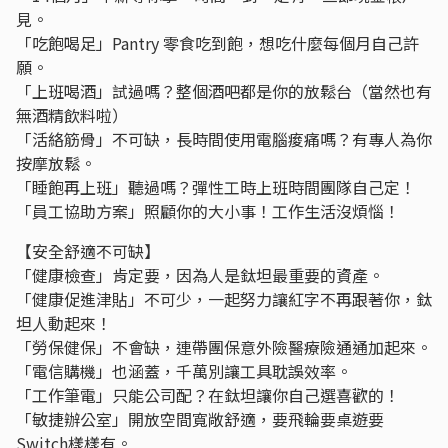
見。
「吃飽喝足」Pantry 零食吃到飽，想吃什麼每個月自己許
願。
「上班喝酒」試過嗎？整個酒吧都是你的放鬆台（當然也有
無酒精飲料啦）
「活絡筋骨」不可缺，長時間使⽤電腦痠痛嗎？有專⼈為你
按摩放鬆。
「睡飽再上班」聽過嗎？彈性⼯時上班時間團隊⾃⼰定！
「員工協助方案」照顧你的大小事！工作生活沒煩惱！
【安全舒適不可缺】
「健康檢查」肯定要，因為⼈是鈦坦最重要的資產。
「健康促進津貼」不可少，⼀起努⼒讓紅字不再跟著你，鈦
坦人動起來！
「勞保健保」不會缺，連帶團保意外險醫療險通通加起來。
「電信購機」也涵蓋，千萬別讓⼯具耽誤效率。
「工作筆電」只能公司配？在鈦坦讓你自己選喜歡的！
「敏捷辦公室」開放空間寬敞舒適，要飛輪要桌遊要
Switch樣樣有。