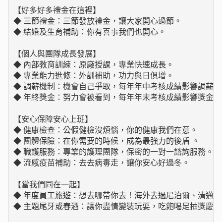
【好多好多禮金在這裡】

◆ 三節禮金：三節發放禮金，讓大家開心過節。

◆ 結婚及生育補助：你有喜事我們也開心。

【個人與團隊成長發展】

◆ 內部教育訓練：原廠授課，專業快速成長。

◆ 專業能力進修：外訓補助，功力與日俱增。

◆ 調薪機制：機會自己爭取，每年年中考核成績影響調薪幅
◆ 年終獎金：努力會被看到，每年年末考核成績影響獎金額
【安心保障安心上班】

◆ 健康檢查：公假健檢沒煩惱，你的健康我們在意。

◆ 團體保險：在你需要的時候，成為最強力的後盾 。

◆ 職護服務：專業的護理團隊，保密的一對一諮詢服務。

◆ 流感疫苗補助：去去病毒走，讓你安心好過冬。

【當我們同在一起】

◆ 年度員工旅遊：想去哪帶你去！海外去過尼泊爾、清邁、
◆ 主題尾牙或春酒：讓你盡情變裝玩耍，吃飽喝足抽獎慶新