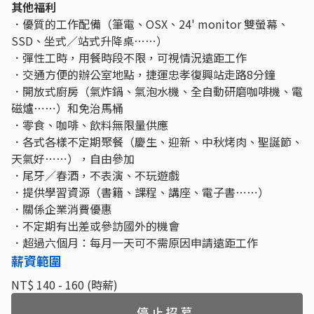
其他福利
．優質的工作配備（筆電、OSX、24' monitor 雙螢幕、
SSD、坐式／站式升降桌⋯⋯）
．彈性工時，用餐時段不限，可視情況遠距工作
．交通方便的辦公室地點，捷運忠孝復興站走路8分鐘
．開放式廚房（氣炸鍋、氣泡水機、全自動研磨咖啡機、電
磁爐⋯⋯）和免治馬桶
．零食、咖啡、飲料無限量供應
．各式各樣不定期聚餐（慶生、迎新、中秋烤肉、聖誕節、
天氣好⋯⋯），自由參加
．尾牙／春酒，不表演、不玩遊戲
．提供學習資源（書籍、課程、講座、電子書⋯⋯）
．關係企業消費優惠
．不定期有出差或參訪國外的機會
．超過六個月：每月一天可不需原因申請遠距工作
薪資範圍
NT$ 140 - 160 (時薪)
停止招募