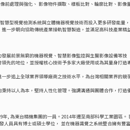
算法如影像前處理與強化、 影像物件擷取、樣板比對、輪廓比對、影像
高速智慧型視覺檢測系統與立體機器視覺技術而投入更多研發能量
，進一步朝向協助傳統產業接軌智慧製造，並滿足高科技產業精
力發展前景無窮的機器視覺、智慧影像監控與生醫影像設備等技
對領先的地位，並授權核心技術予多家大廠使用或為其量身打造
進一步追上全球業界領導廠商之技術水平，為台灣相關業界的競
向秉持以人為本，堅持人性化管理。強調溝通與團體合作，打造
9年, 為東台精機集團的一員。2014年遷至南部科學工業園區。 
D 研發人員具有博士或碩士學位， 並在機器識覺之系統整合擁有豐