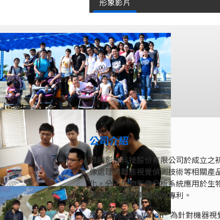
形象影片
公司介紹
思創影像科技股份有限公司於成立之初以電
像處理與動態視覺偵測技術等相關產
化，分子生物影像分析系統應用於生
性產品，並取得國內外專利。
核心技術 VIVA-Vision® 為針對機器