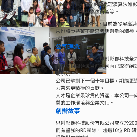
Libraries) 。包含影像處理演
測、影像檢測與影像辨識等。
迎向工業4.0 的時代，目前為發展
來也將秉持著不斷思考與創新的精神
求精的願景邁進。
公司理念
集結一流軟體人才，思創影像科技全
術，於相關領域目前在國內已取得絕
屬系統。
公司已擘劃下一個十年目標，期能更
力帶來更積極的貢獻。
人才是企業最珍貴的資產，本公司一
質的工作環境與企業文化。
創辦故事
思創影像科技股份有限公司成立於200
們有堅強的RD團隊， 超過10位 R