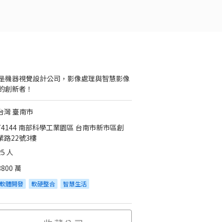
是機器視覺設計公司，影像處理與智慧影像
的創新者！
台灣 臺南市
74144 南部科學工業園區 台南市新市區創
業路22號3樓
25 人
8800 萬
軟體開發
軟硬整合
智慧生活