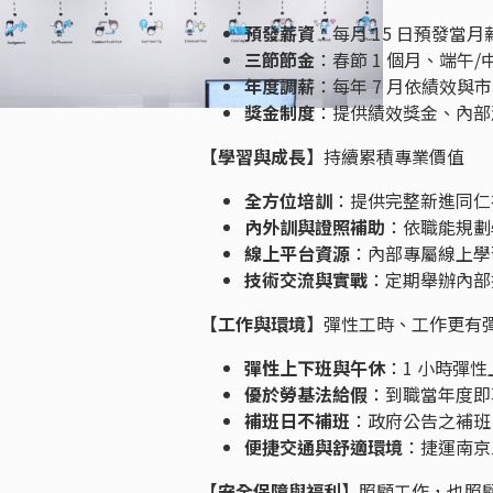
預發薪資
：每月 15 日預發當月
三節節金
：春節 1 個月、端午/
年度調薪
：每年 7 月依績效與
獎金制度
：提供績效獎金、內部
【學習與成長】
持續累積專業價值
全方位培訓
：提供完整新進同仁
內外訓與證照補助
：依職能規劃
線上平台資源
：內部專屬線上學
技術交流與實戰
：定期舉辦內部
【工作與環境】
彈性工時、工作更有
彈性上下班與午休
：1 小時彈性
優於勞基法給假
：到職當年度即
補班日不補班
：政府公告之補班
便捷交通與舒適環境
：捷運南京
【安全保障與福利】
照顧工作，也照