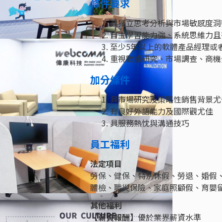
條件要求
具獨立思考分析與市場敏感度洞
自主學習能力強、系統思維力且
至少5年以上的軟體產品經理或
重視數據研究、市場調查、商機
加分條件
具市場研究及策略性銷售背景尤
有良好外語能力及國際觀尤佳
具服務熱忱與溝通技巧
員工福利
法定項目
勞保、健保、特別休假、勞退、婚假
體檢、職災保險、家庭照顧假、育嬰
其他福利
【薪資報酬】
優於業界薪資水準