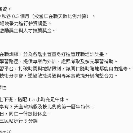
薪資。
中秋各 0.5 個月（按當年在職天數比例計算）。
市場競爭力進行薪資調整。
激勵獎金與人才推薦獎金。
在職訓練，並為各階主管量身打造管理職培訓計畫。
學習路徑，提供專業內外訓、證照考取及多元學習補助。
習平台，打破時間與地點限制，讓同仁隨時隨地都能自由進修。
技術分享會，透過敏捷溝通與專案實戰提升橫向整合力。
彈性
上下班，搭配 1.5 小時充足午休。
享有 3 天全薪病假及按比例的第一曆年特休。
日，同仁一律放假休息。
三民站步行 3 分鐘
顧生活