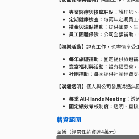
專業醫療與按摩駐點
：護理師、
定期健康檢查
：每兩年定期員工
禮金與津貼補助
：提供節慶、生
員工團體保險
：公司全額補助，提
【娛樂活動】
認真工作，也盡情享受
每年旅遊補助
：固定提供旅遊補
豐富福利與活動
：設有福委會，
社團補助
：每季提供社團經費支
【溝通透明】
個人與公司發展溝通無
每季 All-Hands Meeting
：透
固定績效考核制度
：透明、直接
薪資範圍
面議（經常性薪資達4萬元）