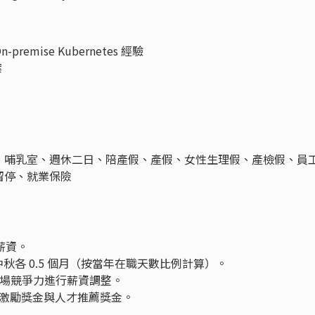
 On-premise Kubernetes 經驗
案
、哺乳室、週休二日、陪產假、產假、女性生理假、產檢假、員
留停、就業保險
薪資。
中秋各 0.5 個月（按當年在職天數比例計算）。
市場競爭力進行薪資調整。
激勵獎金與人才推薦獎金。