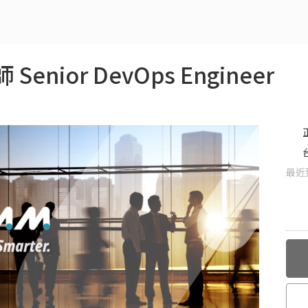
enior DevOps Engineer
最近更