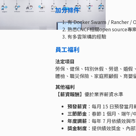
加分條件
有 Docker Swarm / Rancher /
熟悉CNCF相關open source專
有多雲架構的經驗
員工福利
法定項目
勞保、健保、特別休假、勞退、婚假
體檢、職災保險、家庭照顧假、育嬰
其他福利
【薪資報酬】
優於業界薪資水準
預發薪資
：每月 15 日預發當月
三節節金
：春節 1 個月、端午/
年度調薪
：每年 7 月依績效與
獎金制度
：提供績效獎金、內部