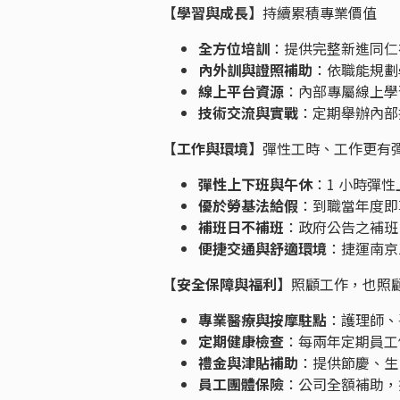
【學習與成長】
持續累積專業價值
全方位培訓
：提供完整新進同仁
內外訓與證照補助
：依職能規劃
線上平台資源
：內部專屬線上學
技術交流與實戰
：定期舉辦內部
【工作與環境】
彈性工時、工作更有
彈性上下班與午休
：1 小時彈性
優於勞基法給假
：到職當年度即
補班日不補班
：政府公告之補班
便捷交通與舒適環境
：捷運南京
【安全保障與福利】
照顧工作，也照
專業醫療與按摩駐點
：護理師、
定期健康檢查
：每兩年定期員工
禮金與津貼補助
：提供節慶、生
員工團體保險
：公司全額補助，提