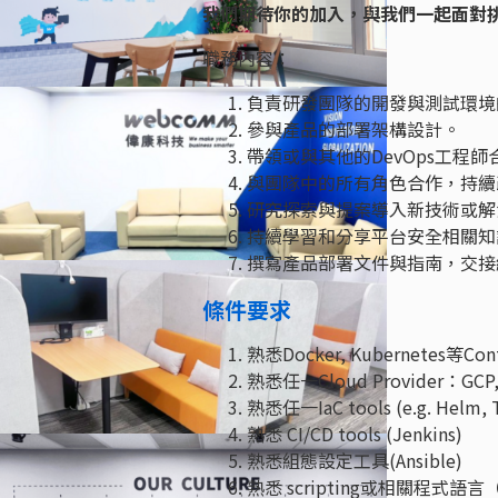
我們期待你的加入，與我們一起面對
職務內容：
負責研發團隊的開發與測試環境
參與產品的部署架構設計。
帶領或與其他的DevOps工程
與團隊中的所有角色合作，持續改
研究探索與提案導入新技術或解
持續學習和分享平台安全相關知
撰寫產品部署文件與指南，交接
條件要求
熟悉Docker, Kubernetes等Cont
熟悉任一Cloud Provider：GCP, 
熟悉任一IaC tools (e.g. Helm, T
熟悉 CI/CD tools (Jenkins)
熟悉組態設定工具(Ansible)
熟悉 scripting或相關程式語言（e.g