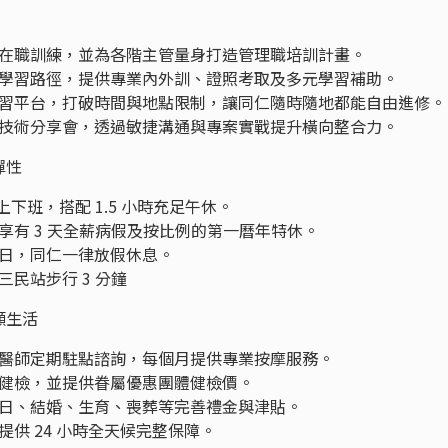
在職訓練，並為各階主管量身打造管理職培訓計畫。
學習路徑，提供專業內外訓、證照考取及多元學習補助。
習平台，打破時間與地點限制，讓同仁隨時隨地都能自由進修。
技術分享會，透過敏捷溝通與專案實戰提升橫向整合力。
彈性
上下班，搭配 1.5 小時充足午休。
享有 3 天全薪病假及按比例的第一曆年特休。
日，同仁一律放假休息。
三民站步行 3 分鐘
顧生活
醫師定期駐點諮詢，每個月提供專業按摩服務。
健檢，並提供眷屬優惠團體健檢價。
日、結婚、生育、喪葬等完善禮金與津貼。
供 24 小時全天候完整保障。