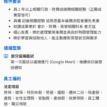
條件要求
具 1 年以上相關行政、財務或總務相關經驗（正職或
實習皆可）
具備 記帳相關經驗 或熟悉基本帳務流程者優先考慮
就讀或畢業於 會計、財務、商管相關科系 者尤佳
細心負責，樂於處理繁瑣事務並具良好時間管理能力
樂於學習與協助他人，能主動應對突發狀況與需求
遠端型態
部分遠端面試
第一次面試以遠端進行 (Google Meet)，後續依討論發
送通知
員工福利
法定項目
勞保、健保、特別休假、勞退、婚假、週休二日、陪產假、
產假、女性生理假、安胎假、產檢假、就業保險、員工體
檢、職災保險