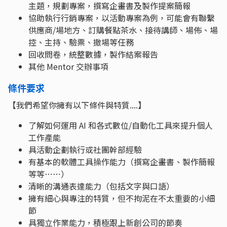
主題，規劃專案，撰寫企畫書及製作提案簡報
協助執行行銷專案，以活動專案為例，可能會有聯繫
供應商/場地方、訂購餐點茶水、接待講師、場佈、場
控、主持、驗票、撤場等任務
回收問卷，統整數據，製作結案報告
其他 Mentor 交辦事項
條件要求
【我們希望你擁有以下條件與特質....】
了解如何運用 AI 和各式數位/自動化工具來提升個人
工作產能
具活動企劃執行或社團幹部經驗
有基本的軟體工具操作能力（撰寫企畫書、製作簡報
等等⋯⋯）
清晰的溝通表達能力（包括文字與口語）
擁有細心與專注的特質，但不拘泥在不太重要的小細
節
具獨立作業能力，積極跟上新創公司的節奏