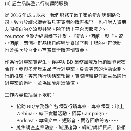
(4) 雇主品牌整合行銷顧問服務
從 2016 年成立以來，我們服務了數千家的新創與網路公
司，致力於讓求職者看見更寬闊的職涯視野，也推對人資朋
友間橫向的交流與共學。除了線上平台與服務之外，
Yourator 也致力經營線下社群，「新創小酒館」與「人資
小酒館」兩個社群品牌已經累計舉辦了數十場的社群活動，
也曾多次於台北小巨蛋舉辦職涯博覽會。
作為行銷專案實習生，你將與 BD 業務團隊及行銷團隊緊密
合作，參與多元雇主品牌行銷專案，負責專案的活動企劃、
行銷推廣、專案執行與結案報告，實際體驗協作雇主品牌行
銷專案的過程，並為團隊創造價值。
工作內容包括但不限於：
協助 BD/業務夥伴各類型行銷專案，專案類型：線上
Webinar、線下實體活動、招募 Campaign、
Podcast、專欄文章、短影音、問卷回收等等⋯⋯
蒐集調查產業動態、職涯趨勢、網紅/講師資訊，發想