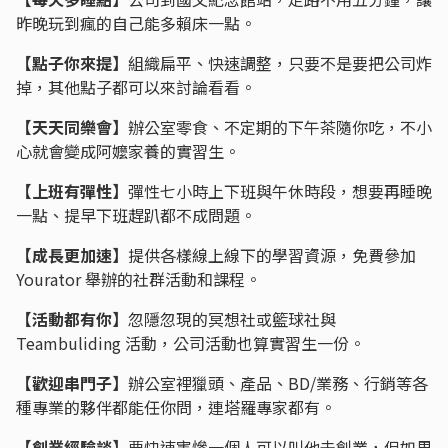
昨晚玩到瘋的自己能多賴床一點。
【點子你來提】
組織扁平、快速調整，只要不是要把公司炸
掉，其他點子都可以來討論看看。
【天天同樂會】
辦公室零食、不定期的下午茶隨你吃，不小
心就會變成阿嬤家養的實習生。
【上班有彈性】
彈性七小時上下班與午休時段，想要再睡晚
一點、提早下班趕趴都不成問題。
【成長更加速】
提供各樣線上線下的學習資源，免費參加
Yourator 舉辦的社群活動和課程。
【活動都有你】
忽隱忽現的冥想社或籃球社與
Teambuliding 活動，公司活動也算實習生一份。
【歡迎串門子】
辦公室裡獵頭、產品、BD/業務、行銷等各
種專業的夥伴都能任你問，連塔羅專家都有。
【創業經驗談】
要快速害慘一個人可以叫他去創業，但如果