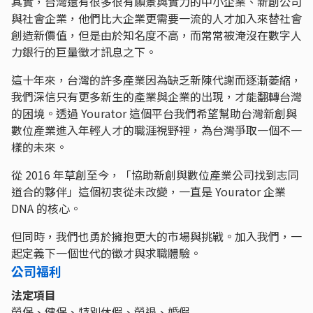
其實，台灣還有很多很有願景與實力的中小企業、新創公司
與社會企業，他們比大企業更需要一流的人才加入來替社會
創造新價值，但是由於知名度不高，而常常被淹沒在數字人
力銀行的巨量徵才訊息之下。
這十年來，台灣的許多產業因為缺乏新陳代謝而逐漸萎縮，
我們深信只有更多新生的產業與企業的出現，才能翻轉台灣
的困境。透過 Yourator 這個平台我們希望幫助台灣新創與
數位產業進入年輕人才的職涯視野裡，為台灣爭取一個不一
樣的未來。
從 2016 年草創至今，「協助新創與數位產業公司找到志同
道合的夥伴」這個初衷從未改變，一直是 Yourator 企業
DNA 的核心。
但同時，我們也勇於擁抱更大的市場與挑戰。加入我們，一
起定義下一個世代的徵才與求職體驗。
公司福利
法定項目
勞保、健保、特別休假、勞退、婚假