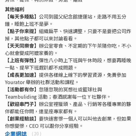
其他福利
【每天多睡點】
公司到國父紀念館捷運站，走路不用五分
鐘，睡飽上班不是夢。
【點子你來提】
組織扁平、快速調整，只要不是要把公司炸
掉，其他點子都可以來討論看看。
【天天同樂會】
辦公室零食、不定期的下午茶隨你吃，不小
心就會變成阿嬤家養的。
【上班有彈性】
彈性八小時上下班與午休時段，想要再睡晚
一點、提早下班趕趴都不成問題。
【成長更加速】
提供各樣線上線下的學習資源，免費參加
Yourator 舉辦的社群活動和課程。
【活動都有你】
忽隱忽現的冥想社或籃球社與
Teambuliding 活動；春酒感謝每一位 Y 社夥伴。
【歡迎串門子】
辦公室裡獵頭、產品、行銷等各種專業的夥
伴都能任你問，連星座專家都有。
【創業經驗談】
要快速害慘一個人可以叫他去創業，但如果
你想變慘，CEO 可以跟你分享經驗。
企業網誌
( 20 )