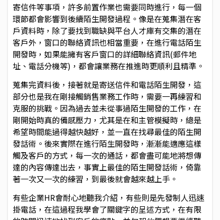
寄信件等事項，許多前置作業也需要同時進行，每一個
環節都會影響到後續陌生開發過程。像是在蒐集潛在客
戶資料時，除了要找到職缺與平台人才庫有交集的潛在
客戶外，窗口的聯絡資訊也相當重要，在進行電話陌生
開發時，如果能擁有客戶窗口的詳細聯絡資訊(郵件地
址、電話分機等)，都會讓業務在推進時更順利且精準。
蒐集完資料後，接著就是寄送信件和電話陌生開發，這
部分也是我在剛接觸銷售業務工作時，需要一再練習和
克服的挑戰。因為過去並未從事過陌生開發的工作，在
剛開始時真的備感壓力，尤其是在和主管模擬時，總是
希望時間能過得越快越好，並一直在找尋最佳的陌生開
發話術。後來實際在進行陌生開發時，漸漸能適應這樣
觸及客戶的方式，每一次的通話，都會盡可能地將想傳
達的內容傳達出去，事實上最佳的陌生開發話術，倚靠
著一次又一次的練習，到最後就會越來越上手。
有些企業HR會耐心地聽我介紹，有些則是先發制人迅速
掛電話，在這過程我學會了關鍵字的呈述方式，在有限