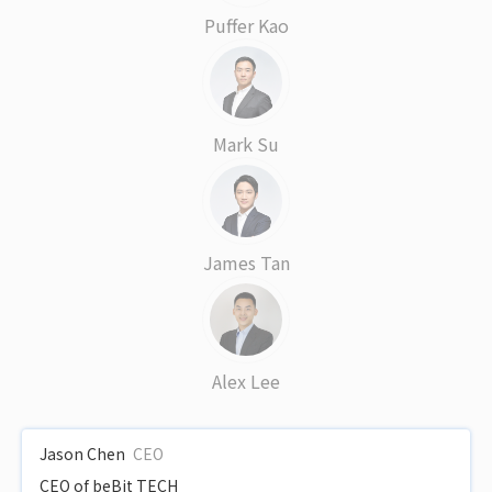
Puffer Kao
Mark Su
James Tan
Alex Lee
Jason Chen
CEO
CEO of beBit TECH