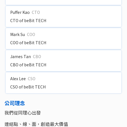
Puffer Kao
CTO
CTO of beBit TECH
Mark Su
COO
COO of beBit TECH
James Tan
CBO
CBO of beBit TECH
Alex Lee
CSO
CSO of beBit TECH
公司理念
我們從同理心出發
連結點、線、面，創造最大價值