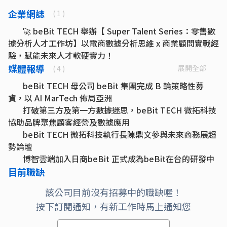
企業網誌
( 1 )
🚀 beBit TECH 舉辦【 Super Talent Series：零售數
據分析人才工作坊】以電商數據分析思維 x 商業顧問實戰經
驗，賦能未來人才軟硬實力！
媒體報導
展開全部
( 4 )
beBit TECH 母公司 beBit 集團完成 B 輪策略性募
資，以 AI MarTech 佈局亞洲
打破第三方及第一方數據迷思，beBit TECH 微拓科技
協助品牌聚焦顧客經營及數據應用
beBit TECH 微拓科技執行長陳鼎文參與未來商務展趨
勢論壇
博智雲端加入日商beBit 正式成為beBit在台的研發中
心！
目前職缺
該公司目前沒有招募中的職缺喔！
按下訂閱通知，有新工作時馬上通知您