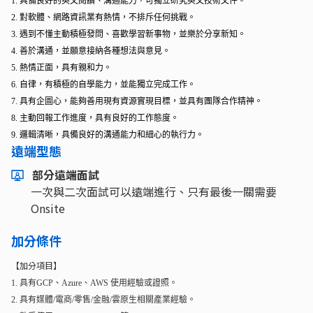
1. 具備良好的英文閱讀、溝通能力，可獨立研究英文技術文件。
2. 對軟體、網路資訊業有熱情，不排斥任何挑戰。
3. 遇到不懂主動積極發問、喜歡學習新事物，並樂於分享新知。
4. 善於溝通，並願意接納各種想法與意見。
5. 熱情正面，具有親和力。
6. 自律，有積極的自學能力，並能獨立完成工作。
7. 具有企圖心，能夠善用現有資源實現目標，並具有團隊合作精神。
8. 主動回報工作進度，具有良好的工作態度。
9. 邏輯清晰，具備良好的溝通能力和細心的執行力。
遠端型態
部分遠端面試
一次與二次面試可以遠端進行、只有最後一關需要
Onsite
加分條件
【加分項目】
1. 具有GCP、Azure、AWS 使用經驗或證照。
2. 具有媒體/電商/零售/金融/雲原生相關產業經驗。