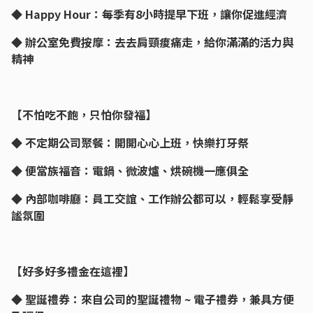
◆ Happy Hour：每季有8小時提早下班，讓你促進經濟
◆ 辦公室免費按摩：去去肩頸痠痛走，給你滿滿的活力與
精神
【不怕吃不飽，只怕你發福】
◆ 不定期公司聚餐：開開心心上班，快樂打牙祭
◆ 便當族福音：電鍋、微波爐、烘碗機一應俱全
◆ 內部咖啡廳：員工交誼、工作辦公都可以，輕鬆享受靜
謐氛圍
【好多好多禮金在這裡】
◆ 聖誕禮券：來自公司的聖誕禮物 ~ 電子禮券，兼具方便