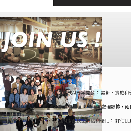
工作內容
1. 生成式AI專案開發： 設計、實施
2. 數據前處理： 清理和處理數據，
3. LLM搭配模型評估和優化： 評
果。