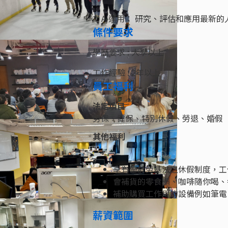
4. AI運用： 研究、評估和應用最
條件要求
學歷要求 : 大學以上
工作經驗 : 2年以上
員工福利
法定項目
勞保、健保、特別休假、勞退、婚假
其他福利
享有優於勞基法之休假制度，工
會補貨的零食櫃、咖啡隨你喝、
補助購買工作用的設備例如筆電
薪資範圍