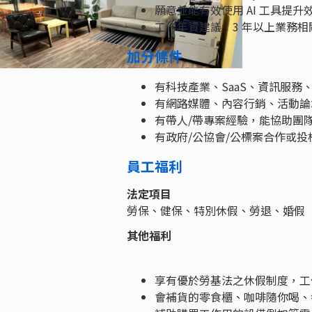
願意並能有效使用 AI 工具提
工作年資建議：3 年以上業務相
加分條件
有科技產業、SaaS、資訊服務
有網路媒體、內容行銷、活動論
有帶人/帶專案經驗，能協助團
有政府/公協會/公標案合作或投
員工福利
法定項目
勞保、健保、特別休假、勞退、婚假
其他福利
享有優於勞基法之休假制度，工
會補貨的零食櫃、咖啡隨你喝、