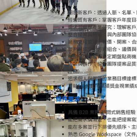
開發新客戶：透過人脈、名單、陌
經營既有客戶：掌握客戶年度目
需求洞察與產業研究：理解客戶
整合提案與簡報：與內部團隊協
商務流程管理：報價、開案、合
談判與成交：方案組合、議價與
業務預估與回報：定期盤點商機
帶領與協作：協助團隊提案品質
任務）
追求個人與團隊的業務目標達標
月薪5萬元起，業績獎金視業績
條件要求
具備 B2B 業務/顧問式銷售
能把需求講清楚、也能把提案寫
能在多案並行下排優先順序、主
熟悉 Google Workspace