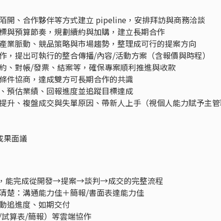
開、合作夥伴等方式建立 pipeline，安排拜訪與商務洽談
標與預算節奏，規劃續約與加購，建立長期合作
產業脈動、競品策略與市場趨勢，整理成可行的提案方向
作，提出可執行的整合傳播/內容/活動方案（含報價與時程）
約、對帳/發票、結案等，確保專案順利推進與收款
條件協商，達成雙方可長期合作的共識
、預估業績、回報進度並追蹤目標達成
提升、複盤成交與失單原因、帶新人上手（視個人能力賦予主管
成果面議
經驗，能完成從開發→提案→談判→成交的完整流程
清楚：溝通能力佳＋簡報/書面表達能力佳
動追進度、如期交付
（文件/試算表/簡報）等雲端協作