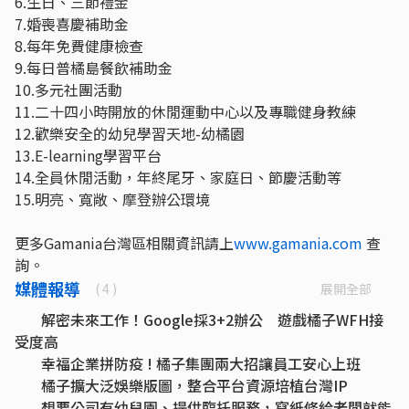
6.生日、三節禮金
7.婚喪喜慶補助金
8.每年免費健康檢查
9.每日普橘島餐飲補助金
10.多元社團活動
11.二十四小時開放的休閒運動中心以及專職健身教練
12.歡樂安全的幼兒學習天地-幼橘園
13.E-learning學習平台
14.全員休閒活動，年終尾牙、家庭日、節慶活動等
15.明亮、寬敞、摩登辦公環境
更多Gamania台灣區相關資訊請上
www.gamania.com
查
詢。
媒體報導
展開全部
( 4 )
解密未來工作！Google採3+2辦公 遊戲橘子WFH接
受度高
幸福企業拼防疫 ! 橘子集團兩大招讓員工安心上班
橘子擴大泛娛樂版圖，整合平台資源培植台灣IP
想要公司有幼兒園、提供臨托服務，寫紙條給老闆就能