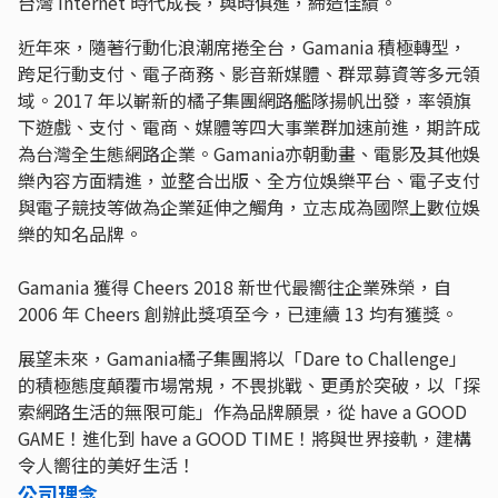
台灣 Internet 時代成長，與時俱進，締造佳績。
近年來，隨著行動化浪潮席捲全台，Gamania 積極轉型，
跨足行動支付、電子商務、影音新媒體、群眾募資等多元領
域。2017 年以嶄新的橘子集團網路艦隊揚帆出發，率領旗
下遊戲、支付、電商、媒體等四大事業群加速前進，期許成
為台灣全生態網路企業。Gamania亦朝動畫、電影及其他娛
樂內容方面精進，並整合出版、全方位娛樂平台、電子支付
與電子競技等做為企業延伸之觸角，立志成為國際上數位娛
樂的知名品牌。
Gamania 獲得 Cheers 2018 新世代最嚮往企業殊榮，自
2006 年 Cheers 創辦此獎項至今，已連續 13 均有獲獎。
展望未來，Gamania橘子集團將以「Dare to Challenge」
的積極態度顛覆市場常規，不畏挑戰、更勇於突破，以「探
索網路生活的無限可能」作為品牌願景，從 have a GOOD
GAME！進化到 have a GOOD TIME！將與世界接軌，建構
令人嚮往的美好生活！
公司理念