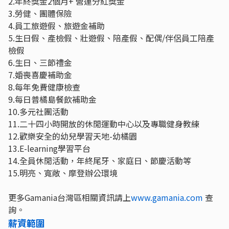
2.年終獎金2個月+ 營運分紅獎金
3.勞健、團體保險
4.員工旅遊假、旅遊金補助
5.生日假、產檢假、壯遊假、陪產假、配偶/伴侶員工陪產
檢假
6.生日、三節禮金
7.婚喪喜慶補助金
8.每年免費健康檢查
9.每日普橘島餐飲補助金
10.多元社團活動
11.二十四小時開放的休閒運動中心以及專職健身教練
12.歡樂安全的幼兒學習天地-幼橘園
13.E-learning學習平台
14.全員休閒活動，年終尾牙、家庭日、節慶活動等
15.明亮、寬敞、摩登辦公環境
更多Gamania台灣區相關資訊請上
www.gamania.com
查
詢。
薪資範圍