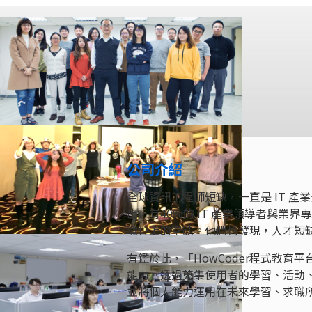
公司介紹
全球資訊工程師短缺，一直是 IT 產業最
出，有40%的 IT 產業領導者與
職位上的空缺。他們也發現，人才短
有鑑於此，「HowCoder程式教
能力。透過蒐集使用者的學習、活動
並將個人能力運用在未來學習、求職