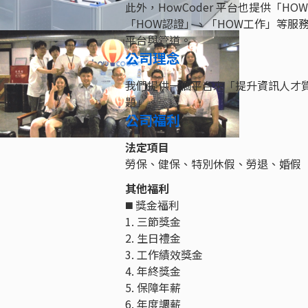
此外，HowCoder 平台也提供「H
「HOW認證」、「HOW工作」等服
平台與管道。
公司理念
我們提供一個平台來「提升資訊人才
題」。
公司福利
法定項目
勞保、健保、特別休假、勞退、婚假
其他福利
◼️ 獎金福利
1. 三節獎金
2. 生日禮金
3. 工作績效獎金
4. 年終獎金
5. 保障年薪
6. 年度調薪