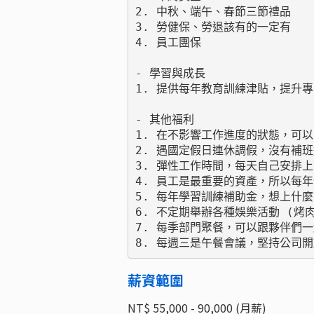
2. 中秋、端午、春節三節禮品

3. 勞健保、勞退該有的一定有

4. 員工團保

- 學習與成長

1. 提供每年教育訓練津貼，提升專
- 其他福利

1. 在不影響工作進度的狀態，可以
2. 遇國定假日連休調假，沒有補班
3. 彈性工作時間，每天自己安排上
4. 員工是最重要的資產，所以每年
5. 每年學習訓練補助金，想上什麼
6. 不定期舉辦各種娛樂活動 (烤
7. 每季部門聚餐，可以跟夥伴們一
8. 每週三是午餐會議，堅持公司
薪資範圍
NT$ 55,000 - 90,000 (月薪)