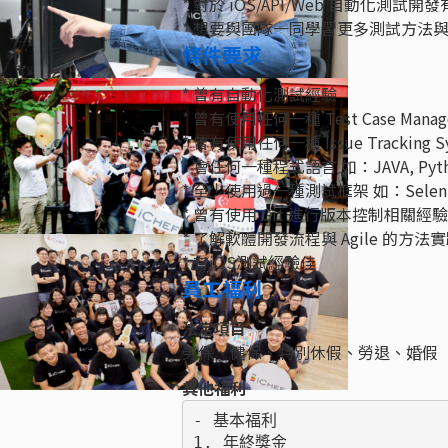
* 對於 iOS/API/Web 自動化測試開
* 想要與團隊一同學習更多測試方法
條件要求
* 曾有自動化測試經驗
* 曾有使用任何一種 Test Case Manag
* 曾有使用任何一種 Issue Tracking 
* 會任何一種程式語言 如：JAVA, Python, 
* 至少使用過一種測試框架 如：Selenium, 
* 曾有使用 Git 進行版本控制相關經驗
* 了解軟體開發流程與 Agile 的方法
* 有iOS測試經驗佳
員工福利
法定項目
勞保、健保、特別休假、勞退、婚假
其他福利
- 基本福利

1. 年終獎金
