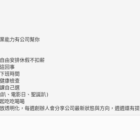
業能力有公司幫你

自由安排休假不扣薪

這回事

下班時間

健康檢查

課自己選

肉趴、電影日、聖誕趴)

起吃吃喝喝

開放透明化，每週創辦人會分享公司最新狀態與方向，週週還有