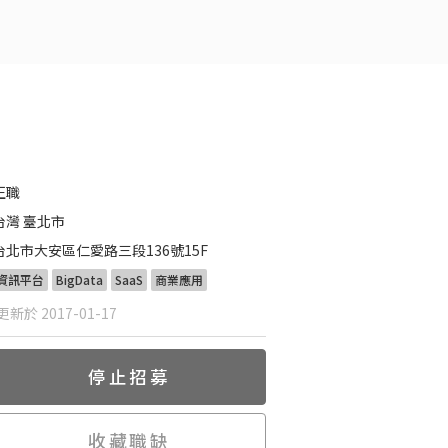
正職
台灣 臺北市
台北市大安區仁愛路三段136號15F
資訊平台
BigData
SaaS
商業應用
新於 2017-01-17
停止招募
收藏職缺