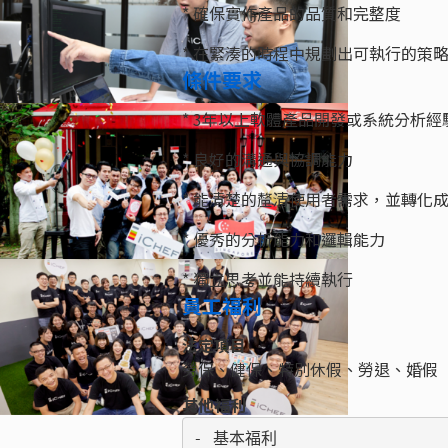
* 確保實作產品的品質和完整度
* 在緊湊的時程中規劃出可執行的策
條件要求
* 3年以上軟體產品開發或系統分析經
* 良好的溝通與協調能力
* 能清楚的釐清使用者需求，並轉化
* 優秀的分析能力和邏輯能力
* 獨立思考並能持續執行
員工福利
法定項目
勞保、健保、特別休假、勞退、婚假
其他福利
- 基本福利
