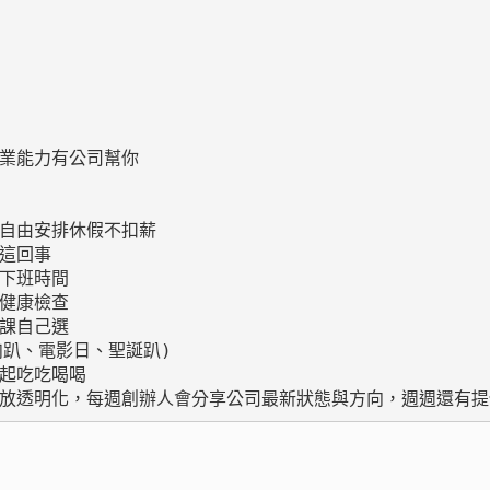
業能力有公司幫你

自由安排休假不扣薪

這回事

下班時間

健康檢查

課自己選

肉趴、電影日、聖誕趴)

起吃吃喝喝

開放透明化，每週創辦人會分享公司最新狀態與方向，週週還有