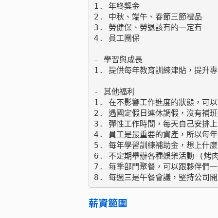
1. 年終獎金

2. 中秋、端午、春節三節禮品

3. 勞健保、勞退該有的一定有

4. 員工團保

- 學習與成長

1. 提供每年教育訓練津貼，提升專
- 其他福利

1. 在不影響工作進度的狀態，可以
2. 遇國定假日連休調假，沒有補班
3. 彈性工作時間，每天自己安排上
4. 員工是最重要的資產，所以每年
5. 每年學習訓練補助金，想上什麼
6. 不定期舉辦各種娛樂活動 (烤
7. 每季部門聚餐，可以跟夥伴們一
8. 每週三是午餐會議，堅持公司
薪資範圍