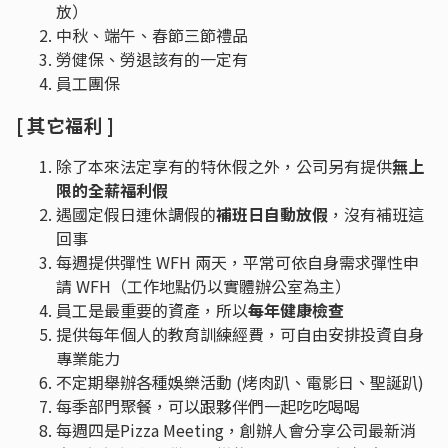
放）
中秋、端午、春節三節禮品
勞健保、勞退該有的一定有
員工團保
[ 其它福利 ]
除了本來法定享有的特休假之外，公司另有提供
無上
限的全薪福利假
遇國定假日連休調假的
補班日自動放假
，沒有補班這
回事
每週提供彈性 WFH 兩天，平常可依自身需求彈性申
請 WFH（工作地點仍以實體辦公室為主）
員工是最重要的資產，所以
每年健康檢查
提供每年個人的教育訓練經費，可自由安排投資自身
專業能力
不定期舉辦各種娛樂活動 (烤肉趴、電影日、聖誕趴)
每季部門聚餐，可以跟夥伴們一起吃吃喝喝
每週四是Pizza Meeting，創辦人會分享公司最新消