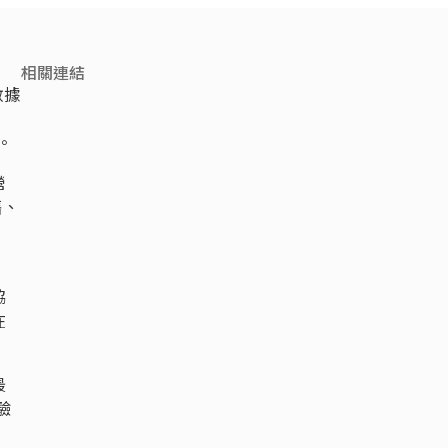
相關連結
數據
。
營
售、
協
在
最
驗