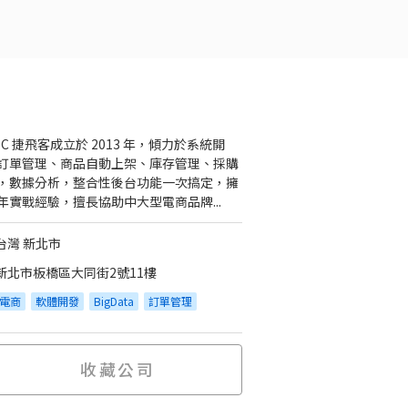
FEC 捷飛客成立於 2013 年，傾力於系統開
訂單管理、商品自動上架、庫存管理、採購
，數據分析，整合性後台功能一次搞定，擁
年實戰經驗，擅長協助中大型電商品牌...
台灣 新北市
新北市板橋區大同街2號11樓
電商
軟體開發
BigData
訂單管理
收藏公司