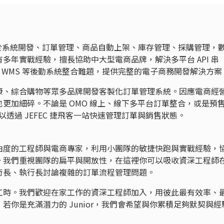
年，傾力於系統開發、訂單管理、商品自動上架、庫存管理、採購管理，
多年實戰經驗，擅長協助中大型電商品牌，解決多平台 API 串
、WMS 等後勤系統整合難題，提供完整的電子商務開發解決方案
康、綜合購物等眾多品牌開發客製化訂單管理系統。因應電商經
更加細碎。不論是 OMO 線上、線下多平台訂單整合，或是預
以透過 JEFEC 捷飛客一站快速管理訂單與銷售狀態。
由度的工程師與電商專家，利用小團隊的敏捷快跑與實戰經驗，
。我們重視團隊的扁平與開放性，在這裡你可以吸收資深工程師
術長、執行長討論複雜的訂單流程管理問題。
工時。我們歡迎在家工作的資深工程師加入，用彼此最有效率、
若你是充滿潛力的 Junior，我們會希望與你累積足夠默契與經