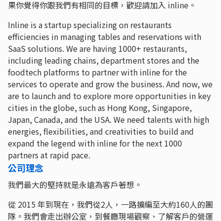
果你覺得你跟我們有相同的目標，歡迎請加入 inline。
Inline is a startup specializing on restaurants
efficiencies in managing tables and reservations with
SaaS solutions. We are having 1000+ restaurants,
including leading chains, department stores and the
foodtech platforms to partner with inline for the
services to operate and grow the business. And now, we
are to launch and to explore more opportunities in key
cities in the globe, such as Hong Kong, Singapore,
Japan, Canada, and the USA. We need talents with high
energies, flexibilities, and creativities to build and
expand the legend with inline for the next 1000
partners at rapid pace.
公司理念
我們最大的堅持就是永遠為客戶著想。
從 2015 年到現在，我們從2人，一路擴編至大約160人的團
隊。我們會走出辦公室，到餐廳現場觀察、了解客戶的營運