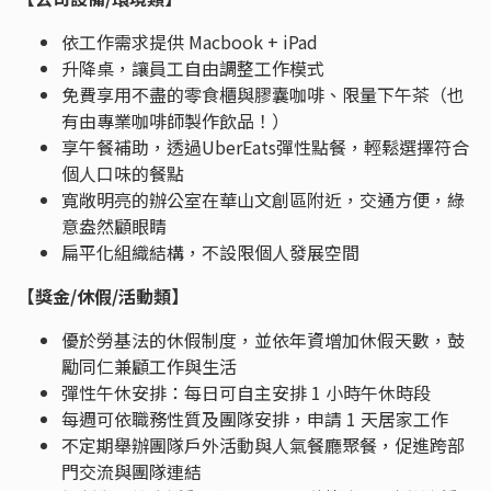
依工作需求提供 Macbook + iPad
升降桌，讓員工自由調整工作模式
免費享用不盡的零食櫃與膠囊咖啡、限量下午茶（也
有由專業咖啡師製作飲品！）
享午餐補助，透過UberEats彈性點餐，輕鬆選擇符合
個人口味的餐點
寬敞明亮的辦公室在華山文創區附近，交通方便，綠
意盎然顧眼睛
扁平化組織結構，不設限個人發展空間
【獎金/休假/活動類】
優於勞基法的休假制度，並依年資增加休假天數，鼓
勵同仁兼顧工作與生活
彈性午休安排：每日可自主安排 1 小時午休時段
每週可依職務性質及團隊安排，申請 1 天居家工作
不定期舉辦團隊戶外活動與人氣餐廳聚餐，促進跨部
門交流與團隊連結