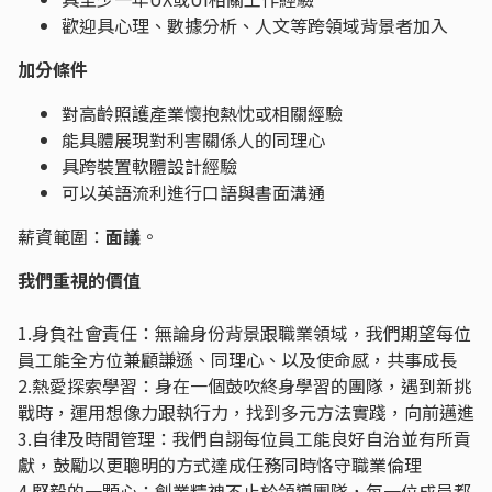
歡迎具心理、數據分析、人文等跨領域背景者加入
加分條件
對高齡照護產業懷抱熱忱或相關經驗
能具體展現對利害關係人的同理心
具跨裝置軟體設計經驗
可以英語流利進行口語與書面溝通
薪資範圍：
面議
。
我們重視的價值
1.身負社會責任：無論身份背景跟職業領域，我們期望每位
員工能全方位兼顧謙遜、同理心、以及使命感，共事成長
2.熱愛探索學習：身在一個鼓吹終身學習的團隊，遇到新挑
戰時，運用想像力跟執行力，找到多元方法實踐，向前邁進
3.自律及時間管理：我們自詡每位員工能良好自治並有所貢
獻，鼓勵以更聰明的方式達成任務同時恪守職業倫理
4.堅毅的一顆心：創業精神不止於領導團隊，每一位成員都