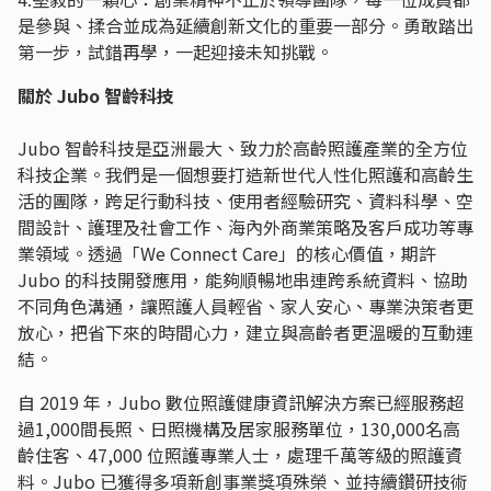
是參與、揉合並成為延續創新文化的重要一部分。勇敢踏出
第一步，試錯再學，一起迎接未知挑戰。
關於 Jubo 智齡科技
Jubo 智齡科技是亞洲最大、致力於高齡照護產業的全方位
科技企業。我們是一個想要打造新世代人性化照護和高齡生
活的團隊，跨足行動科技、使用者經驗研究、資料科學、空
間設計、護理及社會工作、海內外商業策略及客戶成功等專
業領域。透過「We Connect Care」的核心價值，期許
Jubo 的科技開發應用，能夠順暢地串連跨系統資料、協助
不同角色溝通，讓照護人員輕省、家人安心、專業決策者更
放心，把省下來的時間心力，建立與高齡者更溫暖的互動連
結。
自 2019 年，Jubo 數位照護健康資訊解決方案已經服務超
過1,000間長照、日照機構及居家服務單位，130,000名高
齡住客、47,000 位照護專業人士，處理千萬等級的照護資
料。Jubo 已獲得多項新創事業獎項殊榮、並持續鑽研技術