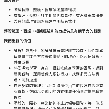
瞭解長照、照護、醫療領域產業環境
有護理、長照、社工相關經驗者佳，有汽機車者優先
曾參與護理資訊系統建立訓練者尤佳
薪資範圍：面議，根據經驗和能力提供具有競爭力的薪酬
我們重視的價值
身負社會責任：無論身份背景跟職業領域，我們期望
每位員工能全方位兼顧謙遜、同理心、以及使命感，
共事成長
熱愛探索學習：身在一個鼓吹終身學習的團隊，遇到
新挑戰時，運用想像力跟執行力，找到多元方法實
踐，向前邁進
自律及時間管理：我們期待每位員工能良好自治並有
所貢獻，鼓勵以更聰明的方式達成任務同時恪守職業
倫理
堅毅的一顆心：創業精神不止於領導團隊，每一位成
員都是參與、揉合並成為延續創新文化的重要一部