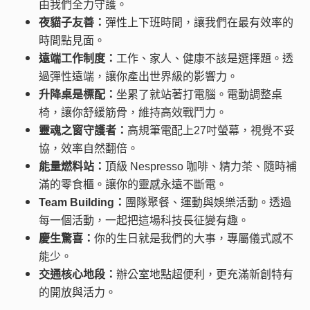
由我們全力守護。
夜貓子友善：
彈性上下班時間，讓我們在最有效率的
時間點見面。
遠端工作制度：
工作、家人、健康不該是選擇題。透
過彈性遠端，讓你產出世界級的影響力。
升降桌是標配：
坐累了就站著打電腦。電動調整桌
椅，讓你舒緩筋骨，維持高效戰鬥力。
靈魂之窗守護者：
高規筆電配上27吋螢幕，視覺不妥
協，效率自然翻倍。
能量燃料站：
頂級 Nespresso 咖啡、精力茶、隨時補
滿的零食櫃。讓你的靈感永遠不斷電。
Team Building：
團隊聚餐、運動與娛樂活動。透過
每一個活動，一起把這場科技長征變有趣。
慶生驚喜：
你的生日就是我們的大事，專屬儀式感不
能少。
交通核心地段：
辦公室地點超便利，更充滿新創特有
的開放與活力。