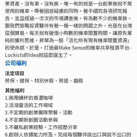
業資產，沒有車、沒有房，唯一有的就是一台創業後就不常
使用的機車。帶著困惑疑慮的同時，著手細究各項研究報
告，並且經過一次次的市場調查後，有為數不少的機車族，
跟我們策略投資夥伴有著一模一樣的問題之外，光是在台灣
這個寶島，每天就有破億小時數的機車閒置時間，讓原先單
純的獲利思維，昇華為一股「活化所有現有機車閒置資源」
的使命感。於是，打造最Make Sense的機車共享租賃平台-
Lockists的Idea就這麼誕生了。
公司福利
法定項目
勞保、健保、特別休假、勞退、婚假
其他福利
1.無限續杯的香濃咖啡
2.活潑靈活的工作場域
3.不定期的創業團隊聚餐、活動
4.不定期新創圈活動參與
5.不藏私創業經驗、工作經歷分享
6.創辦人依據能力所及，完成每個夥伴說出口與說不出口的