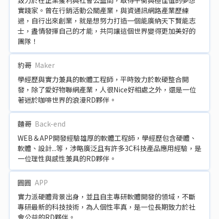
實踐家。曾在行銷活動公關產業，與資通訊網路產業歷練
過，自行出來創業，就是想努力打造一個能廣納天下賢能志
士，盡情發揮自己的才能，共同讓這個世界變得更加美好的
團隊！
豹哥
Maker
學經歷與實力兼具的軟體工程師，平時致力於軟硬整合開
發，除了愛好物聯網產業，人很Nice好相處之外，還是一位
著迷於咖啡世界的浪漫RD夥伴。
麵哥
Back-end
WEB＆APP開發經驗雄厚的軟體工程師，學經歷包含硬體、
軟體、設計...等，涉略廣泛且有許多3C科技產品應用經驗，是
一位理性與感性兼具的RD夥伴。
圓圓
APP
實力派硬體背景出身，並且自主專研軟體開發的領域，不斷
專研最新的科技技術，為人個性率真，是一位長期致力於社
會公益的RD夥伴。