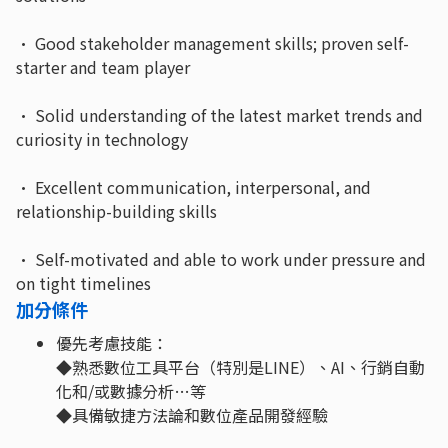
· Good stakeholder management skills; proven self-
starter and team player
· Solid understanding of the latest market trends and
curiosity in technology
· Excellent communication, interpersonal, and
relationship-building skills
· Self-motivated and able to work under pressure and
on tight timelines
加分條件
優先考慮技能：
◆熟悉數位工具平台（特別是LINE）、AI、行銷自動
化和/或數據分析…等
◆具備敏捷方法論和數位產品開發經驗