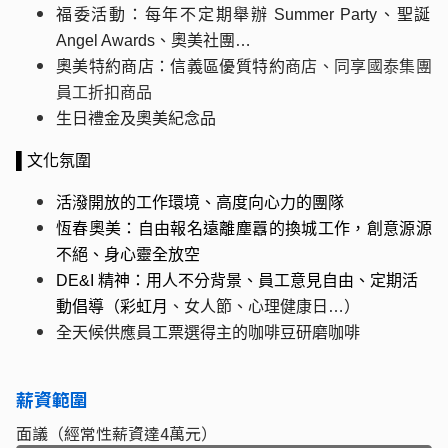
福委活動：每年不定期舉辦 Summer Party、聖誕
Angel Awards、奧美社團…
奧美特約商店：信義區優質特約
商店、同享國泰集團
員工折扣商品
生日禮金及奧美紀念品
▌文化氛圍
活潑開放的工作環境、高度向心力的團隊
恆春奧美：自由報名遠離塵囂的換城工作，創意源源
不絕、身心靈全放空
DE&I 精神：用人不分背景、員工意見自由、定期活
動倡導（彩虹月
、女人節、心理健康日…）
全天候供應員工票選得主的咖啡豆研磨咖啡
薪資範圍
面議（經常性薪資達4萬元）