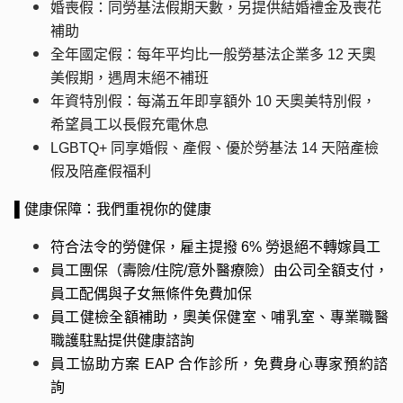
婚喪假：同勞基法假期天數，另提供結婚禮金及喪花
補助
全年國定假：每年平均比一般勞基法企業多
12
天奧
美假期，遇周末絕不補班
年資特別假：每滿五年即享額外
10
天奧美特別假，
希望員工以長假充電休息
LGBTQ+
同享婚假、產假、優於勞基法 14
天陪產檢
假及陪產假福利
▌健康保障：我們重視你的健康
符合法令的勞健保，雇主提撥
6%
勞退絕不轉嫁員工
員工團保（壽險/住院/意外醫療險）由公司全額支付，
員工配偶與子女無條件免費加保
員工健檢全額補助，奧美保健室、哺乳室、專業職醫
職護駐點提供健康諮詢
員工協助方案 EAP 合作診所，免費身心專家預約諮
詢