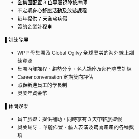
全集團配置
3 位專屬視障按摩師
不定期身心舒壓活動及放鬆課程
每年提供 7
天全薪病假
簽約企業計程車
▌訓練發展
WPP 母集團及 Global Ogilvy
全球奧美的海外線上訓
練資源
集團內部課程、趨勢分享、名人講座及部門專業訓練
Career conversation
定期雙向評估
照顧新進員工的學長制
奧美年資金幣
▌休閒娛樂
員工旅遊：提供補助，同時享有
3 天帶薪旅遊假
奧美尾牙：華麗佈置、藝人表演及驚喜連連的各種獎
項