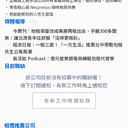
• 正職員工能參加公司所有實體與線上課程、進修課程、證照補助
• 零食點心與 Nespresso 咖啡無限供應
• 新創創新的的人性化管理
媒體報導
( 3 )
今周刊｜她租華廈改成美屋再租出去，手握300多間
房：讓北漂青年住舒服「活得更精彩」
經濟日報｜一租三贏！「一方生活」進軍台中帶動包租
共生公寓風潮
吳淡如 Podcast｜億元營業額電商轉戰包租代管業
目前職缺
該公司目前沒有招募中的職缺喔！
按下訂閱通知，有新工作時馬上通知您
有新工作時通知我
相關推薦公司