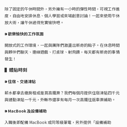
除了固定的午休時間外，另外擁有一小時的彈性時間，可視工作進
度，自由地安排休息、個人學習或來場創意討論！一起來使用午休
放大術，讓午休過得充實愉快吧。
⁍ 歡樂愉快的工作氛圍
開放式的工作環境，一起與團隊們激盪出新奇的點子。在休息時間
與夥伴們聊天、連線遊戲、打桌球、射飛鏢，每天都有新奇的事情
發生！
▌體貼時刻
⁍ 住宿、交通津貼
薪水都拿去繳房租或是買高鐵票？我們每個月提供住宿津貼四千元
與通勤津貼一千元，外縣市還享有每月一次高鐵往返車票補助。
⁍ MacBook 及設備補助
入職後即配備 MacBook 或同等級筆電，另外提供「設備補助