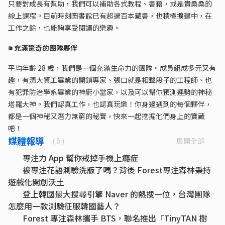
只要對成長有幫助，我們可以補助各式教程、書籍，或是貴桑桑的
線上課程。目前時刻圖書館已有超過百本藏書，也積極擴建中，在
工作之餘，也能夠享受閱讀的樂趣。
⁍ 充滿驚奇的團隊夥伴
平均年齡 28 歲，我們是一個充滿生命力的團隊。成員組成多元又有
趣，有清大資工畢業的開鎖專家、張口就是相聲段子的工程師、也
有犯罪防治學系畢業的神廚小當家，以及可以幫你預測運勢的神秘
塔羅大神。我們認真工作，也認真玩樂！你身邊遇到的每個夥伴，
都是一個神秘又潛力無窮的秘寶，快來一起挖掘他們身上的寶藏
吧！
媒體報導
展開全部
( 5 )
專注力 App 幫你戒掉手機上癮症
被專注花語測驗洗版了嗎？背後 Forest專注森林秉持
遊戲化開創沃土
登上韓國最大搜尋引擎 Naver 的熱搜一位，台灣團隊
怎麼用一款測驗征服韓國藝人？
Forest 專注森林攜手 BTS，聯名推出「TinyTAN 樹