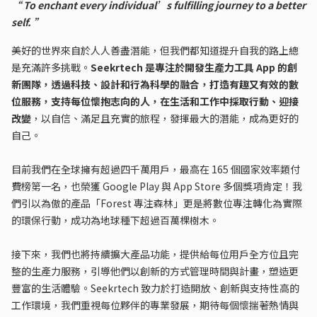
“ To enchant every individual’s fulfilling journey to a better
self. ”
美好的世界來自於人人善盡潛能，但我們都知道提升自我的路上總
是充滿許多挑戰。
Seekrtech 是專注於開發生產力工具 App 的創
新團隊，透過科技、設計和行為科學的融合，打造有趣又有效的數
位服務，支持每位懷抱志向的人，在生活和工作中採取行動、迎接
改變
，以自信、滿足且充實的旅程，發揮最大的潛能，成為更好的
自己。
目前我們在全球擁有超過四千萬用戶，最高在 165 個國家效率類付
費榜第一名，也榮獲 Google Play 與 App Store 多個獎項肯定！我
們引以為傲的產品「Forest 專注森林」更是將數位專注轉化為實際
的環保行動，成功為地球種下超過百萬棵樹木。
接下來，我們也將持續擴大產品功能，提供給每位用戶全方位且完
整的生產力服務，引導他們以創新的方式管理時間與計畫，塑造更
豐富的生活體驗。Seekrtech 致力於打造開放、創新與支持性高的
工作環境，我們重視每位夥伴的專業發展，期待每個懷揣著熱情與