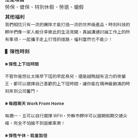
勞保、健保、特別休假、勞退、婚假
其他福利
我們相信只有一流的團隊才能打造一流的世界級產品。時刻科技的
夥伴們像一家人般分享彼此的生活見聞，真誠溝通討論工作上的所
有事項，一起攜手走上打怪的道路，福利當然也不能少！
▌彈性時刻
⁍ 彈性上下班時間
不管你是想比太陽早下班的早起鳥兒，還是越晚越有活力的夜貓
王，都可以選擇自己喜歡的上下班時間，讓你能在精神最飽滿的時
刻來到公司奮鬥。
⁍ 每週兩天 Work From Home
每週一、五可以自行選擇 WFH，外縣市夥伴可以錯開假期交通尖
峰，完全不怕搶不到返鄉車票！
⁍ 彈性午休，能量加倍