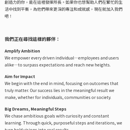
創造力的你，能在這裡發揮所長。如果你也想幫助人們在繁忙的生
活中找到平衡，為他們帶來更深的專注和成就感，現在就加入我們
吧！
我們正在尋找這樣的夥伴：
Amplify Ambition
We empower every driven individual—employees and users
alike—to surpass expectations and reach new heights.
Aim for Impact
We begin with the end in mind, focusing on outcomes that
truly matter. Our success lies in the meaningful result we
make, whether for individuals, communities or society.
Big Dreams, Meaningful Steps
We chase ambitious goals with curiosity and constant
learning. Through quick, purposeful steps and iterations, we
turn bold visions into real results.