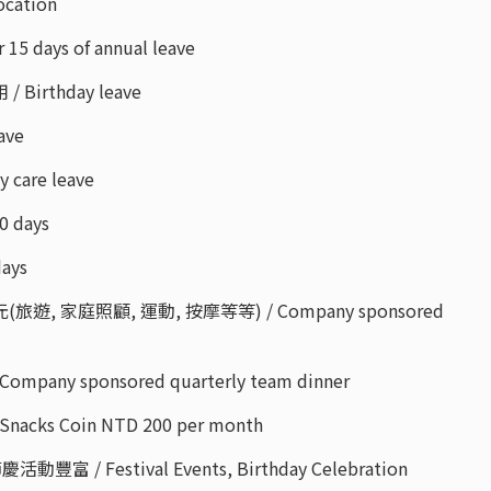
ocation
5 days of annual leave
irthday leave
ave
care leave
0 days
days
, 家庭照顧, 運動, 按摩等等) / Company sponsored
ny sponsored quarterly team dinner
ks Coin NTD 200 per month
 / Festival Events, Birthday Celebration