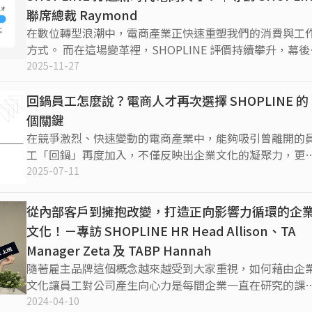
聯席總裁 Raymond
在數位轉型浪潮中，電商產業正快速重塑我們的消費與工
方式。 而在這場變革裡，SHOPLINE 評價持續攀升，幕後
手之一是聯席總裁 Raymond。在產業巨浪中，他多次轉身
2025-11-27
——從傳統金融花旗銀行...
回鍋員工怎麼說？電商人才再次選擇 SHOPLINE 的 
個關鍵
在競爭激烈、快速變動的電商產業中，能夠吸引曾離開的
工「回鍋」再度加入，不僅反映出企業文化的凝聚力，更
對職涯發展環境與團隊信任的高度肯定。SHOPLINE 作為
2025-07-11
洲發展最快的電商新創之一，就是...
從內部客戶到擁抱改變，打造正向影響力循環的企
文化！－專訪 SHOPLINE HR Head Allison、TA
Manager Zeta 及 TABP Hannah
隨著雇主品牌這個概念越來越受到大家重視，如何藉由企
文化讓員工對公司產生向心力是每間企業一直在研究的課
題。 本次專訪 SHOPLINE 的HR Head Allison、TA Manag
2024-04-10