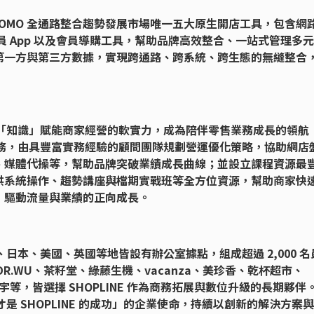
因應 OMO 全通路整合趨勢發展市場唯一五大原生開店工具，包含網
員 App 以及會員導購工具，幫助品牌高效整合、一站式管理多
第一方與第三方數據，實現跨通路、跨系統、跨生態的無縫整合
續以「知識」賦能商家經營的軟實力，成為陪伴零售業務成長的領航
略服務，由具豐富實務經驗的顧問團隊規劃營運優化策略，協助網店
、媒體代操等，幫助品牌突破業績成長曲線；並設立課程資源最
供系統操作、趨勢講座與檔期實戰班等全方位資源，幫助商家快
，驅動流量與業績的正向成長。
灣、日本、美國、英國等地皆設有辦公室據點，組成超過 2,000 名
R.WU、茶籽堂、綠藤生機、vacanza、美珍香、乾杯超市、
宇等，皆選擇 SHOPLINE 作為商務拓展與數位升級的長期夥伴
，才是 SHOPLINE 的成功」的企業使命，持續以創新的解決方案