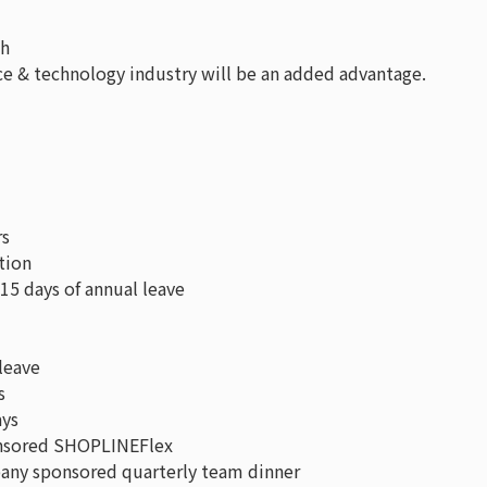
sh
e & technology industry will be an added advantage.
rs
tion
days of annual leave
leave
s
ays
ored SHOPLINEFlex
 sponsored quarterly team dinner