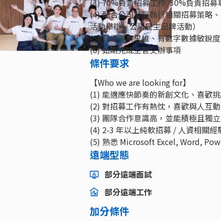
(3) 70%負責招募工作 30%負責
(4) 配合公司發展執行相關招募策
活動舉辦、公司雇主品牌活動）
(5) 具備專案思維、有數字數據敏銳
(6) 如期完成主管交辦事項
條件要求
【Who we are looking for】
(1) 能適應快節奏的新創文化、喜歡
(2) 對招募工作有熱忱，喜歡與人互
(3) 團隊合作意識高，並能積極且獨
(4) 2-3 年以上純軟招募 / 人資相
(5) 熟悉 Microsoft Excel, Word, Pow
遠端型態
部分遠端面試
部分遠端工作
加分條件