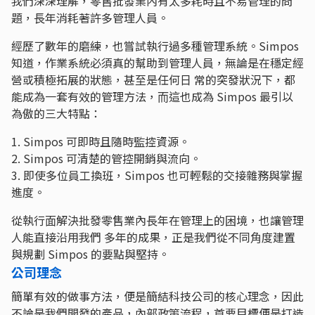
我們深深理解，零售批發業內有太多耗時且不易管理的問
題，⻑年消耗著許多管理⼈員。
經歷了數年的磨練，也嘗試執⾏過多種管理系統。Simpos
知道，作業系統必須真的幫助到管理⼈員，無論是在穩定經
營或積極拓展的狀態，甚⾄是任何⽇ 常的突發狀況下，都
能成為⼀套有效的管理⽅法，⽽這也成為 Simpos 最引以
為傲的三⼤特點：
1. Simpos 可即時且隨時監控資源。
2. Simpos 可清楚的管控開銷與流向。
3. 即使多位員⼯換班，Simpos 也可輕鬆的交接雜務與掌握
進度。
從執⾏⾯解決批發零售業內⻑年在管理上的困境，也讓管理
⼈能直接沿⽤我們 多年的成果，正是我們從不同⾓度建置
與規劃 Simpos 的要點與堅持。
公司理念
簡單有效的做事方法，便是簡結科技公司的核心理念，因此
不論是我們開發的產品，內部政策流程，首要目標便是打造