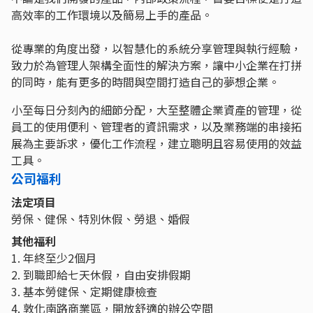
高效率的工作環境以及簡易上手的產品。
從專業的⾓度出發，以智慧化的系統分享管理與執⾏經驗，
致⼒於為管理⼈架構全⾯性的解決⽅案，讓中⼩企業在打拼
的同時，能有更多的時間與空間打造⾃⼰的夢想企業。
⼩⾄每⽇分刻內的細節分配，⼤⾄整體企業資產的管理，從
員⼯的使⽤便利、管理者的資訊需求，以及業務端的串接拓
展為主要訴求，優化⼯作流程，建⽴聰明且容易使⽤的效益
⼯具。
公司福利
法定項目
勞保、健保、特別休假、勞退、婚假
其他福利
1. 年終至少2個月
2. 到職即給七天休假，自由安排假期
3. 基本勞健保、定期健康檢查
4. 敦化南路商業區，開放舒適的辦公空間