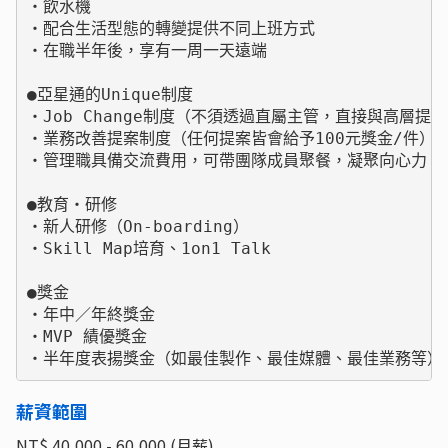
・飲水機

・配合生活型態的轉變提供不同上班方式

・在職半年後，享有一周一天遠端

●亞星通的Unique制度

・Job Change制度（不須透過直屬主管，直接與高層提出
・業務改善提案制度（任何提案皆會給予100元獎金/件）

・管理職具備交流費用，可帶團隊成員聚餐，凝聚向心力

●教育・研修

・新人研修（On-boarding）

・Skill Map培育、1on1 Talk

●獎金

・年中／年終獎金

・MVP 績優獎金

・半年度表揚獎金（如最佳製作、最佳媒體、最佳業務等）
薪資範圍
NT$ 40,000 - 60,000 (月薪)